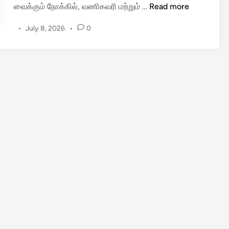
இ
வைக்கும் நோக்கில், வணிகவரி மற்றும் …
Read more
னி
•
July 8, 2026
•
0
ப
த்
தி
ர
ப்
ப
தி
வு
க்
கு
ஆ
பீ
ஸ்
க்
கு
போ
க