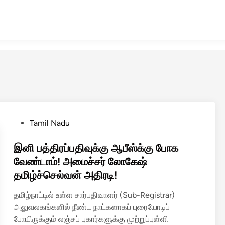
P
Tamil Nadu
o
s
இனி பத்திரப்பதிவுக்கு ஆபீஸ்க்கு போக
t
வேண்டாம்! அமைச்சர் லோகேஷ்
e
தமிழ்ச்செல்வன் அதிரடி!
d
i
தமிழ்நாட்டில் உள்ள சார்பதிவாளர் (Sub-Registrar)
n
அலுவலகங்களில் நீண்ட நாட்களாகப் புரையோடிப்
போயிருக்கும் லஞ்சப் புகார்களுக்கு முற்றுப்புள்ளி