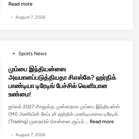
எ
Read more
ன்
•
August 7, 2026
னை
எ
து
க்
கு
P
Sports News
ட
o
ம்
s
மும்பை இந்தியன்ஸை
மி
t
அவமானப்படுத்தியதா சிஎஸ்கே? ஹர்திக்
ஆ
e
பாண்டியா டிரேடிங் பேச்சில் வெளியான
க்
d
கி
உண்மை!
i
வ
n
ஐபிஎல் 2027 சீசனுக்கு முன்னதாக மும்பை இந்தியன்ஸ்
ச்
(MI) அணியின் கேப்டன் ஹர்திக் பாண்டியாவை டிரேடிங்
சி
மு
(Trading) முறையில் சென்னை சூப்பர் …
Read more
ரு
ம்
க்
•
August 7, 2026
பை
கீ