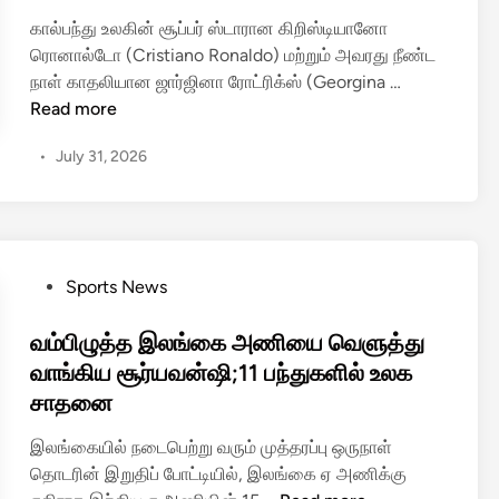
டி
கை
n
கால்பந்து உலகின் சூப்பர் ஸ்டாரான கிறிஸ்டியானோ
ல்
ப்
ரொனால்டோ (Cristiano Ronaldo) மற்றும் அவரது நீண்ட
வ
ப
வி
நாள் காதலியான ஜார்ஜினா ரோட்ரிக்ஸ் (Georgina …
ரி
ட
ரை
Read more
சை
ங்
வி
பு
க
•
July 31, 2026
ல்
ய
ளை
சு
லை
வெ
ப
தூ
ளி
மு
க்
யி
கூ
க
P
ட்
Sports News
ர்
செ
o
டு
த்
ன்
s
வம்பிழுத்த இலங்கை அணியை வெளுத்து
வி
த
னை
t
ய
வாங்கிய சூர்யவன்ஷி;11 பந்துகளில் உலக
ம்
நி
e
ப்
சாதனை
?
ர்
d
பி
வை
வா
i
ல்
இலங்கையில் நடைபெற்று வரும் முத்தரப்பு ஒருநாள்
ர
க
n
ஆ
தொடரின் இறுதிப் போட்டியில், இலங்கை ஏ அணிக்கு
மோ
ம்