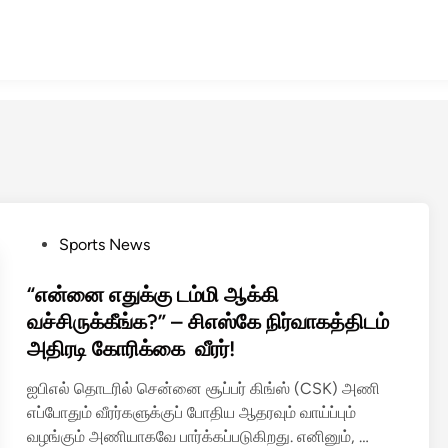
P
Sports News
o
s
“என்னை எதுக்கு டம்மி ஆக்கி
t
வச்சிருக்கீங்க?” – சிஎஸ்கே நிர்வாகத்திடம்
e
அதிரடி கோரிக்கை வீரர்!
d
i
ஐபிஎல் தொடரில் சென்னை சூப்பர் கிங்ஸ் (CSK) அணி
n
எப்போதும் வீரர்களுக்குப் போதிய ஆதரவும் வாய்ப்பும்
“
வழங்கும் அணியாகவே பார்க்கப்படுகிறது. எனினும், …