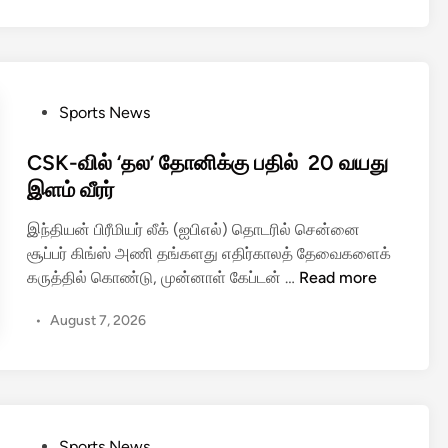
இ
ங்
ந்
க
தி
?
ய
”
ன்
P
Sports News
–
ஸை
o
சி
அ
s
CSK-வில் ‘தல’ தோனிக்கு பதில் 20 வயது
எ
வ
t
இளம் வீரர்
ஸ்
மா
e
கே
இந்தியன் பிரீமியர் லீக் (ஐபிஎல்) தொடரில் சென்னை
ன
d
நி
சூப்பர் கிங்ஸ் அணி தங்களது எதிர்காலத் தேவைகளைக்
ப்
i
ர்
C
கருத்தில் கொண்டு, முன்னாள் கேப்டன் …
Read more
ப
n
வா
S
டு
க
•
August 7, 2026
K
த்
த்
-
தி
தி
வி
ய
ட
ல்
தா
ம்
‘
சி
அ
த
P
எ
Sports News