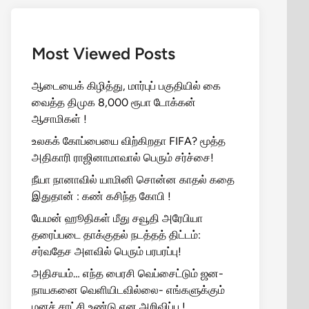
Most Viewed Posts
ஆடையைக் கிழித்து, மார்புப் பகுதியில் கை
வைத்த திமுக 8,000 ரூபா டோக்கன்
ஆசாமிகள் !
உலகக் கோப்பையை விற்கிறதா FIFA? மூத்த
அதிகாரி ராஜினாமாவால் பெரும் சர்ச்சை!
நீயா நானாவில் யாமினி சொன்ன காதல் கதை
இதுதான் : கண் கசிந்த கோபி !
யேமன் ஹூதிகள் மீது சவூதி அரேபியா
தரைப்படை தாக்குதல் நடத்தத் திட்டம்:
சர்வதேச அளவில் பெரும் பரபரப்பு!
அதிசயம்… எந்த பைரசி வெப்சைட்டும் ஜன-
நாயகனை வெளியிடவில்லை- எங்களுக்கும்
மனச் சாட்சி உண்டு என அறிவிப்பு !