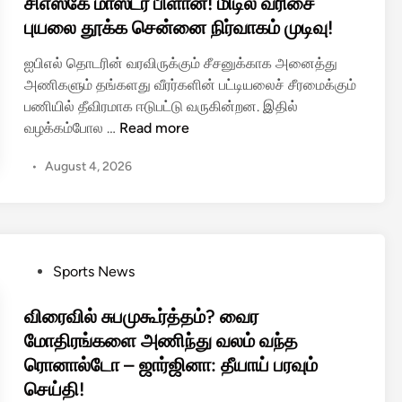
s
சிஎஸ்கே மாஸ்டர் பிளான்! மிடில் வரிசை
வீ
ல்
ம
t
புயலை தூக்க சென்னை நிர்வாகம் முடிவு!
ர
வெ
தி
e
ர்
ளி
ப்
ஐபிஎல் தொடரின் வரவிருக்கும் சீசனுக்காக அனைத்து
d
யா
பு
அணிகளும் தங்களது வீரர்களின் பட்டியலைச் சீரமைக்கும்
i
ன
ள்
பணியில் தீவிரமாக ஈடுபட்டு வருகின்றன. இதில்
n
உ
ள
சி
வழக்கம்போல …
Read more
ண்
சூ
எ
மை
ப்
•
August 4, 2026
ஸ்
!
ப
கே
ர்
மா
கா
ஸ்
ர்
ட
சே
P
Sports News
ர்
க
o
பி
ரி
s
விரைவில் சுபமுகூர்த்தம்? வைர
ளா
ப்
t
மோதிரங்களை அணிந்து வலம் வந்த
ன்
பு
e
ரொனால்டோ – ஜார்ஜினா: தீயாய் பரவும்
!
:
d
மி
செய்தி!
பு
i