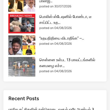
பாலாஜ...
த
posted on 30/07/2026
து
பொலிஸ் ஸ்டேஷனில் போண்டா, டீ
தி
சாப்பிட்ட உத...
மு
posted on 04/08/2026
க
ஆ
“உதயநிதியை விடாதீங்க” –...
ட்
posted on 04/08/2026
சி
!
சென்னை உள்பட 13 மாவட்டங்களில்
கனமழை எச்ச...
posted on 04/08/2026
Recent Posts
மாநில கட்சிகளின் நன்கொடை வசூல் ஒரே ஆண்டில் 3