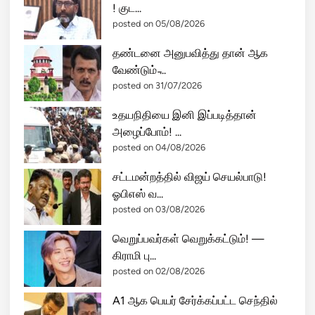
! குட...
ட
posted on 05/08/2026
தி
மு
தண்டனை அனுபவித்து தான் ஆக
க
வேண்டும் ̵...
;
posted on 31/07/2026
த
மி
உதயநிதியை இனி இப்படித்தான்
ழ
அழைப்போம்! ...
க
posted on 04/08/2026
த்
சட்டமன்றத்தில் விஜய் செயல்பாடு!
தி
ஓபிஎஸ் வ...
ல்
posted on 03/08/2026
மு
டி
வெறுப்பவர்கள் வெறுக்கட்டும்! —
வு
கிராமி பு...
க்
posted on 02/08/2026
கு
வ
A1 ஆக பெயர் சேர்க்கப்பட்ட செந்தில்
ந்