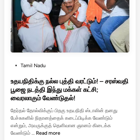
க்
கு
மு
.
க
.
ஸ்
டா
லி
P
Tamil Nadu
ன்
o
உ
s
உதயநிதிக்கு நல்ல புத்தி வரட்டும்! – சரஸ்வதி
ரு
t
பூஜை நடத்தி இந்து மக்கள் கட்சி;
க்
e
வைரலாகும் வேண்டுதல்!
க
d
மா
i
தேர்தல் தோல்விக்குப் பிறகு உதயநிதி ஸ்டாலின் தனது
ன
n
பேச்சுகளில் நிதானத்தைக் கடைப்பிடிக்க வேண்டும்
க
என்றும், அவருக்குத் தெளிவான ஞானம் கிடைக்க
டி
உ
வேண்டும் …
Read more
த