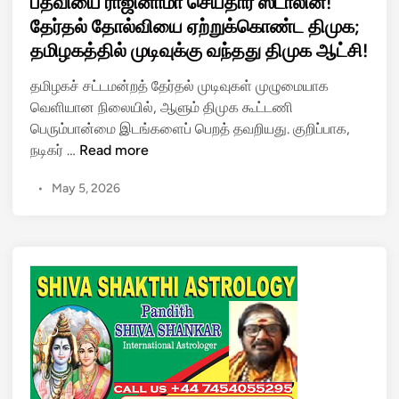
பதவியை ராஜினாமா செய்தார் ஸ்டாலின்!
ச
t
தேர்தல் தோல்வியை ஏற்றுக்கொண்ட திமுக;
ர
e
தமிழகத்தில் முடிவுக்கு வந்தது திமுக ஆட்சி!
ஸ்
d
வ
i
தமிழகச் சட்டமன்றத் தேர்தல் முடிவுகள் முழுமையாக
தி
n
வெளியான நிலையில், ஆளும் திமுக கூட்டணி
பூ
பெரும்பான்மை இடங்களைப் பெறத் தவறியது. குறிப்பாக,
ஜை
ப
நடிகர் …
Read more
ந
த
ட
•
May 5, 2026
வி
த்
யை
தி
ரா
இ
ஜி
ந்
னா
து
மா
ம
செ
க்
ய்
க
தா
ள்
ர்
க