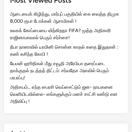
Most Viewed Posts
ஆடையைக் கிழித்து, மார்புப் பகுதியில் கை வைத்த திமுக
8,000 ரூபா டோக்கன் ஆசாமிகள் !
உலகக் கோப்பையை விற்கிறதா FIFA? மூத்த அதிகாரி
ராஜினாமாவால் பெரும் சர்ச்சை!
நீயா நானாவில் யாமினி சொன்ன காதல் கதை இதுதான் :
கண் கசிந்த கோபி !
யேமன் ஹூதிகள் மீது சவூதி அரேபியா தரைப்படை
தாக்குதல் நடத்தத் திட்டம்: சர்வதேச அளவில் பெரும்
பரபரப்பு!
அதிசயம்… எந்த பைரசி வெப்சைட்டும் ஜன- நாயகனை
வெளியிடவில்லை- எங்களுக்கும் மனச் சாட்சி உண்டு என
அறிவிப்பு !