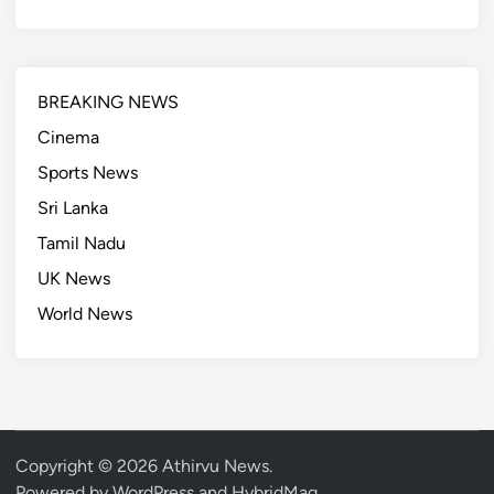
BREAKING NEWS
Cinema
Sports News
Sri Lanka
Tamil Nadu
UK News
World News
Copyright © 2026
Athirvu News
.
Powered by
WordPress
and
HybridMag
.