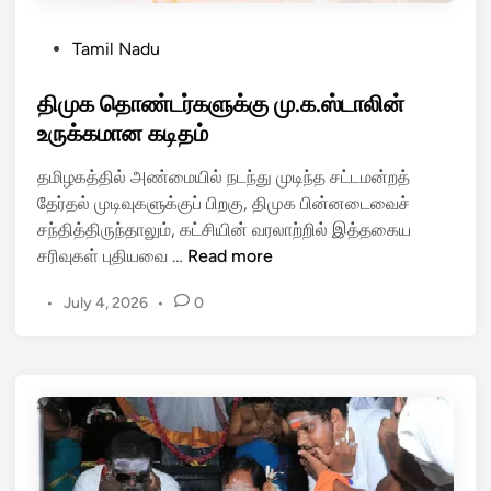
P
Tamil Nadu
o
s
திமுக தொண்டர்களுக்கு மு.க.ஸ்டாலின்
t
உருக்கமான கடிதம்
e
தமிழகத்தில் அண்மையில் நடந்து முடிந்த சட்டமன்றத்
d
தேர்தல் முடிவுகளுக்குப் பிறகு, திமுக பின்னடைவைச்
i
சந்தித்திருந்தாலும், கட்சியின் வரலாற்றில் இத்தகைய
n
தி
சரிவுகள் புதியவை …
Read more
மு
•
July 4, 2026
•
0
க
தொ
ண்
ட
ர்
க
ளு