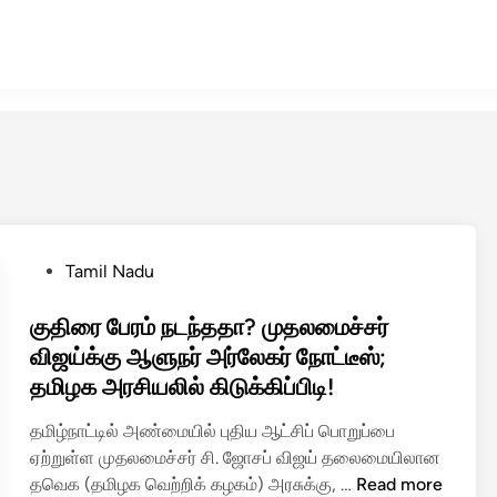
P
Tamil Nadu
o
s
குதிரை பேரம் நடந்ததா? முதலமைச்சர்
t
விஜய்க்கு ஆளுநர் அர்லேகர் நோட்டீஸ்;
e
தமிழக அரசியலில் கிடுக்கிப்பிடி!
d
i
தமிழ்நாட்டில் அண்மையில் புதிய ஆட்சிப் பொறுப்பை
n
ஏற்றுள்ள முதலமைச்சர் சி. ஜோசப் விஜய் தலைமையிலான
கு
தவெக (தமிழக வெற்றிக் கழகம்) அரசுக்கு, …
Read more