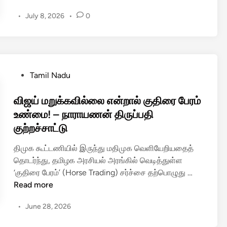
தி
•
July 8, 2026
•
0
ரை
பே
ர
ம்
ந
P
Tamil Nadu
ட
o
ந்
s
விஜய் மறுக்கவில்லை என்றால் குதிரை பேரம்
த
t
உண்மை! – நாராயணன் திருப்பதி
தா
e
குற்றச்சாட்டு
?
d
மு
i
திமுக கூட்டணியில் இருந்து மதிமுக வெளியேறியதைத்
த
n
தொடர்ந்து, தமிழக அரசியல் அரங்கில் வெடித்துள்ள
ல
வி
‘குதிரை பேரம்’ (Horse Trading) சர்ச்சை தற்பொழுது …
மை
ஜ
Read more
ச்
ய்
ச
•
June 28, 2026
ம
ர்
று
வி