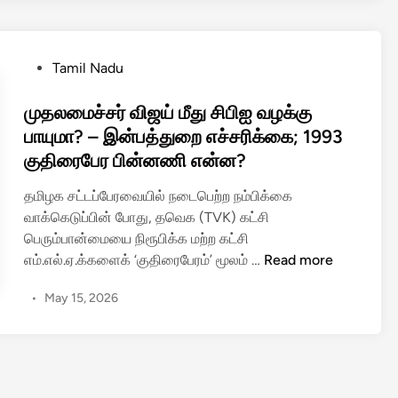
க்
ஜ
க
ய்
வி
க்
P
Tamil Nadu
ல்
கு
o
லை
ஆ
s
முதலமைச்சர் விஜய் மீது சிபிஐ வழக்கு
எ
ளு
t
பாயுமா? – இன்பத்துறை எச்சரிக்கை; 1993
ன்
ந
e
குதிரைபேர பின்னணி என்ன?
றா
ர்
d
ல்
அ
i
தமிழக சட்டப்பேரவையில் நடைபெற்ற நம்பிக்கை
கு
ர்
n
வாக்கெடுப்பின் போது, தவெக (TVK) கட்சி
தி
லே
பெரும்பான்மையை நிரூபிக்க மற்ற கட்சி
ரை
க
மு
எம்.எல்.ஏ.க்களைக் ‘குதிரைபேரம்’ மூலம் …
Read more
பே
ர்
த
ர
நோ
•
May 15, 2026
ல
ம்
ட்
மை
உ
டீ
ச்
ண்
ஸ்
ச
மை
;
ர்
!