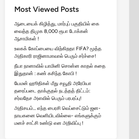
Most Viewed Posts
ஆடையைக் கிழித்து, மார்புப் பகுதியில் கை
வைத்த திமுக 8,000 ரூபா டோக்கன்
ஆசாமிகள் !
உலகக் கோப்பையை விற்கிறதா FIFA? மூத்த
அதிகாரி ராஜினாமாவால் பெரும் சர்ச்சை!
நீயா நானாவில் யாமினி சொன்ன காதல் கதை
இதுதான் : கண் கசிந்த கோபி !
யேமன் ஹூதிகள் மீது சவூதி அரேபியா
தரைப்படை தாக்குதல் நடத்தத் திட்டம்:
சர்வதேச அளவில் பெரும் பரபரப்பு!
அதிசயம்… எந்த பைரசி வெப்சைட்டும் ஜன-
நாயகனை வெளியிடவில்லை- எங்களுக்கும்
மனச் சாட்சி உண்டு என அறிவிப்பு !