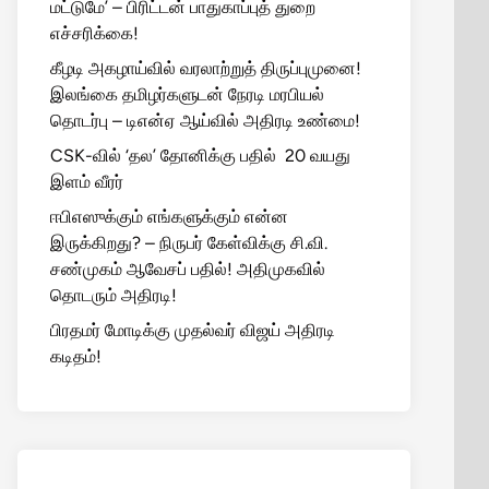
மட்டுமே’ – பிரிட்டன் பாதுகாப்புத் துறை
எச்சரிக்கை!
கீழடி அகழாய்வில் வரலாற்றுத் திருப்புமுனை!
இலங்கை தமிழர்களுடன் நேரடி மரபியல்
தொடர்பு – டிஎன்ஏ ஆய்வில் அதிரடி உண்மை!
CSK-வில் ‘தல’ தோனிக்கு பதில் 20 வயது
இளம் வீரர்
ஈபிஎஸுக்கும் எங்களுக்கும் என்ன
இருக்கிறது? – நிருபர் கேள்விக்கு சி.வி.
சண்முகம் ஆவேசப் பதில்! அதிமுகவில்
தொடரும் அதிரடி!
பிரதமர் மோடிக்கு முதல்வர் விஜய் அதிரடி
கடிதம்!