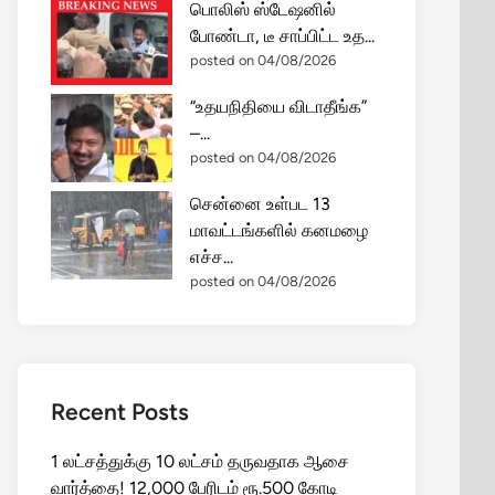
பொலிஸ் ஸ்டேஷனில்
போண்டா, டீ சாப்பிட்ட உத...
posted on 04/08/2026
“உதயநிதியை விடாதீங்க”
–...
posted on 04/08/2026
சென்னை உள்பட 13
மாவட்டங்களில் கனமழை
எச்ச...
posted on 04/08/2026
Recent Posts
1 லட்சத்துக்கு 10 லட்சம் தருவதாக ஆசை
வார்த்தை! 12,000 பேரிடம் ரூ.500 கோடி