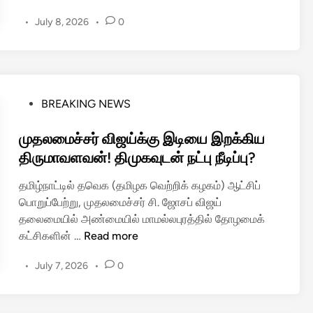
தி
•
July 8, 2026
•
0
ரை
பே
ர
ம்
ந
P
BREAKING NEWS
ட
o
ந்
s
முதலமைச்சர் விஜய்க்கு இடியை இறக்கிய
த
t
திருமாவளவன்! திமுகவுடன் நட்பு நீடிப்பு?
தா
e
?
தமிழ்நாட்டில் தவெக (தமிழக வெற்றிக் கழகம்) ஆட்சிப்
d
மு
பொறுப்பேற்று, முதலமைச்சர் சி. ஜோசப் விஜய்
i
த
தலைமையில் அண்மையில் மாமல்லபுரத்தில் தோழமைக்
n
ல
மு
கட்சிகளின் …
Read more
மை
த
ச்
•
July 7, 2026
•
0
ல
ச
மை
ர்
ச்
வி