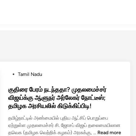
P
Tamil Nadu
o
s
குதிரை பேரம் நடந்ததா? முதலமைச்சர்
t
விஜய்க்கு ஆளுநர் அர்லேகர் நோட்டீஸ்;
e
தமிழக அரசியலில் கிடுக்கிப்பிடி!
d
i
தமிழ்நாட்டில் அண்மையில் புதிய ஆட்சிப் பொறுப்பை
n
ஏற்றுள்ள முதலமைச்சர் சி. ஜோசப் விஜய் தலைமையிலான
கு
தவெக (தமிழக வெற்றிக் கழகம்) அரசுக்கு, …
Read more