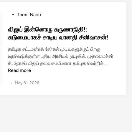
ச
ஜ
ர்
ய்
P
Tamil Nadu
வி
க்
o
ஜ
கு
s
விஜய் இன்னொரு கருணாநிதி!:
ய்
ஆ
t
கடுமையாகச் சாடிய வானதி சீனிவாசன்!
க்
ளு
e
கு
ந
தமிழக சட்டமன்றத் தேர்தல் முடிவுகளுக்குப் பிறகு
d
இ
ர்
உருவெடுத்துள்ள புதிய அரசியல் சூழலில், முதலமைச்சர்
i
டி
அ
வி
சி. ஜோசப் விஜய் தலைமையிலான தமிழக வெற்றிக் …
n
யை
ர்
ஜ
Read more
இ
லே
ய்
ற
•
May 31, 2026
க
இ
க்
ர்
ன்
கி
நோ
னொ
ய
ட்
ரு
தி
டீ
க
ரு
ஸ்
ரு
மா
;
ணா
வ