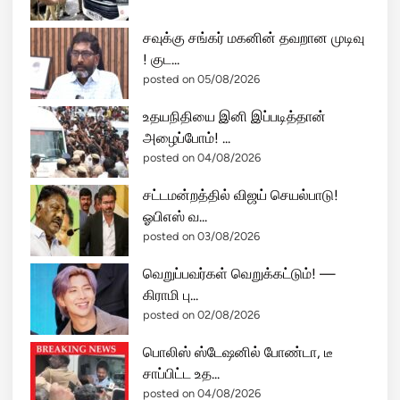
ஜ்
சவுக்கு சங்கர் மகனின் தவறான முடிவு
ய
! குட...
ச
posted on 05/08/2026
பா
சீ
உதயநிதியை இனி இப்படித்தான்
ட்
அழைப்போம்! ...
வி
posted on 04/08/2026
ஜ
ய்
சட்டமன்றத்தில் விஜய் செயல்பாடு!
அ
ஓபிஎஸ் வ...
றி
posted on 03/08/2026
வி
வெறுப்பவர்கள் வெறுக்கட்டும்! —
ப்
கிராமி பு...
பு
posted on 02/08/2026
!
பொலிஸ் ஸ்டேஷனில் போண்டா, டீ
சாப்பிட்ட உத...
posted on 04/08/2026