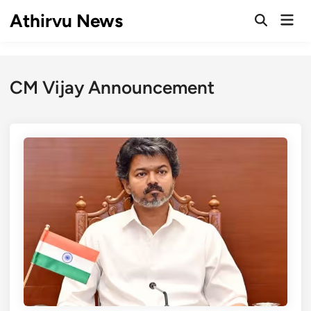
Skip
Athirvu News
Mai
to
Open
Men
Search
content
CM Vijay Announcement