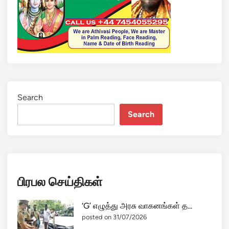
டு
ப்
பா
கி
உ
ள்
ளா
ர்
Search
க
Search
ள்
-
கா
ங்
கி
பிரபல செய்திகள்
ர
சு
க்
‘G’ எழுத்து அரசு வாகனங்கள் த...
கு
posted on 31/07/2026
ரா