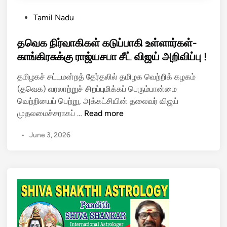
P
Tamil Nadu
o
s
தவெக நிர்வாகிகள் கடுப்பாகி உள்ளார்கள்-
t
காங்கிரசுக்கு ராஜ்யசபா சீட் விஜய் அறிவிப்பு !
e
தமிழகச் சட்டமன்றத் தேர்தலில் தமிழக வெற்றிக் கழகம்
d
(தவெக) வரலாற்றுச் சிறப்புமிக்கப் பெரும்பான்மை
i
வெற்றியைப் பெற்று, அக்கட்சியின் தலைவர் விஜய்
n
த
முதலமைச்சராகப் …
Read more
வெ
•
June 3, 2026
க
நி
ர்
வா
கி
க
ள்
க