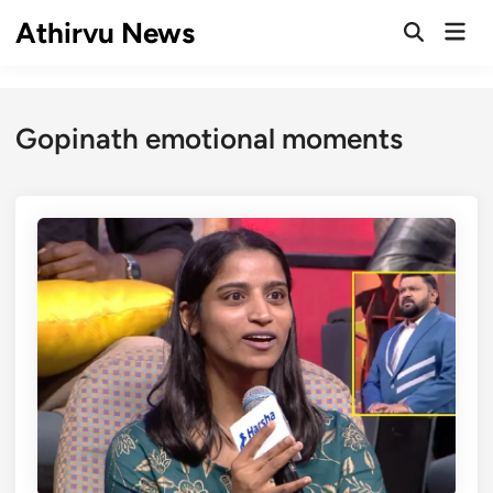
Skip
Athirvu News
Mai
to
Open
Men
Search
content
Gopinath emotional moments