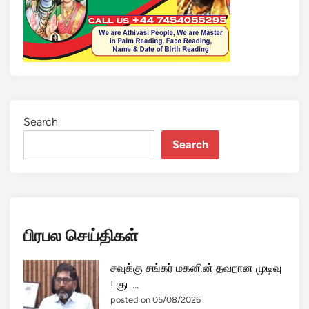
ன்
ன
கா
த
ல்
க
தை
இ
Search
து
Search
தா
ன்
:
க
ண்
பிரபல செய்திகள்
க
சி
ந்
சவுக்கு சங்கர் மகனின் தவறான முடிவு
த
! குட...
கோ
posted on 05/08/2026