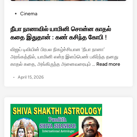
P
Cinema
o
s
நீயா நானாவில் யாமினி சொன்ன காதல்
t
கதை இதுதான் : கண் கசிந்த கோபி !
e
விஜய் டிவியின் பிரபல நிகழ்ச்சியான ‘நீயா நானா’
d
அரங்கத்தில், யாமினி என்ற இளம்பெண் பகிர்ந்த தனது
i
நீ
காதல் கதை, அங்கிருந்த அனைவரையும் …
Read more
n
யா
•
April 15, 2026
நா
னா
வி
ல்
யா
மி
னி
சொ