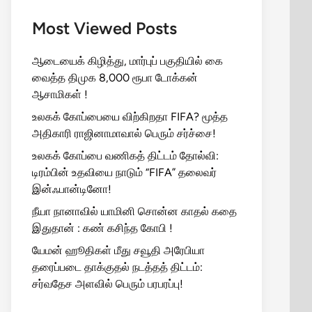
Most Viewed Posts
ஆடையைக் கிழித்து, மார்புப் பகுதியில் கை
வைத்த திமுக 8,000 ரூபா டோக்கன்
ஆசாமிகள் !
உலகக் கோப்பையை விற்கிறதா FIFA? மூத்த
அதிகாரி ராஜினாமாவால் பெரும் சர்ச்சை!
உலகக் கோப்பை வணிகத் திட்டம் தோல்வி:
டிரம்பின் உதவியை நாடும் “FIFA” தலைவர்
இன்ஃபான்டினோ!
நீயா நானாவில் யாமினி சொன்ன காதல் கதை
இதுதான் : கண் கசிந்த கோபி !
யேமன் ஹூதிகள் மீது சவூதி அரேபியா
தரைப்படை தாக்குதல் நடத்தத் திட்டம்:
சர்வதேச அளவில் பெரும் பரபரப்பு!