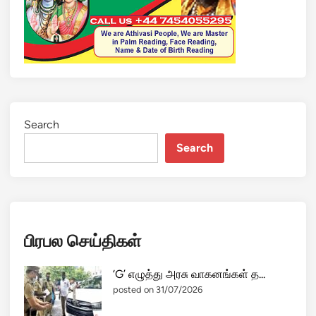
ன்
ன
கா
த
ல்
க
தை
இ
Search
து
Search
தா
ன்
:
க
ண்
பிரபல செய்திகள்
க
சி
ந்
‘G’ எழுத்து அரசு வாகனங்கள் த...
த
posted on 31/07/2026
கோ