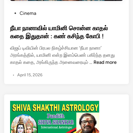
P
Cinema
o
s
நீயா நானாவில் யாமினி சொன்ன காதல்
t
கதை இதுதான் : கண் கசிந்த கோபி !
e
விஜய் டிவியின் பிரபல நிகழ்ச்சியான ‘நீயா நானா’
d
அரங்கத்தில், யாமினி என்ற இளம்பெண் பகிர்ந்த தனது
i
நீ
காதல் கதை, அங்கிருந்த அனைவரையும் …
Read more
n
யா
•
April 15, 2026
நா
னா
வி
ல்
யா
மி
னி
சொ