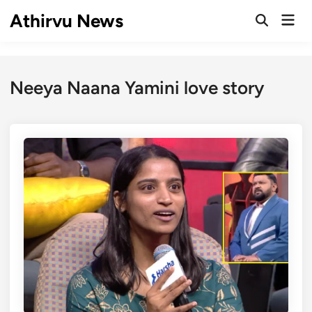
Skip
Athirvu News
Mai
to
Open
Men
Search
content
Neeya Naana Yamini love story