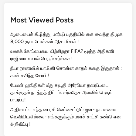
Most Viewed Posts
ஆடையைக் கிழித்து, மார்புப் பகுதியில் கை வைத்த திமுக
8,000 ரூபா டோக்கன் ஆசாமிகள் !
உலகக் கோப்பையை விற்கிறதா FIFA? மூத்த அதிகாரி
ராஜினாமாவால் பெரும் சர்ச்சை!
நீயா நானாவில் யாமினி சொன்ன காதல் கதை இதுதான் :
கண் கசிந்த கோபி !
யேமன் ஹூதிகள் மீது சவூதி அரேபியா தரைப்படை
தாக்குதல் நடத்தத் திட்டம்: சர்வதேச அளவில் பெரும்
பரபரப்பு!
அதிசயம்… எந்த பைரசி வெப்சைட்டும் ஜன- நாயகனை
வெளியிடவில்லை- எங்களுக்கும் மனச் சாட்சி உண்டு என
அறிவிப்பு !