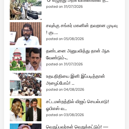
‘G’ எழுத்து அரசு வாகனங்கள் த...
ல்
posted on 31/07/2026
து
றை
சவுக்கு சங்கர் மகனின் தவறான முடிவு
த
! குட...
லை
posted on 05/08/2026
வ
ரா
தண்டனை அனுபவித்து தான் ஆக
க
வேண்டும் ̵...
ம
posted on 31/07/2026
கே
ஷ்
உதயநிதியை இனி இப்படித்தான்
கு
அழைப்போம்! ...
மா
posted on 04/08/2026
ர்
சட்டமன்றத்தில் விஜய் செயல்பாடு!
அ
ஓபிஎஸ் வ...
க
posted on 03/08/2026
ர்
வா
வெறுப்பவர்கள் வெறுக்கட்டும்! —