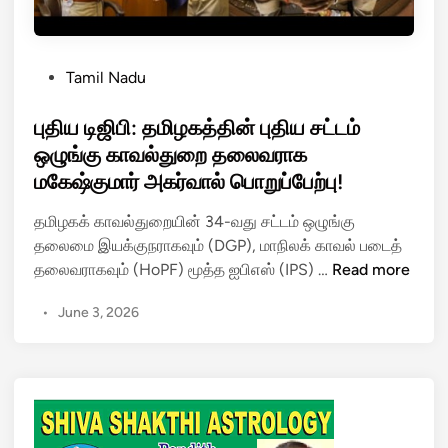
P
Tamil Nadu
o
s
புதிய டிஜிபி: தமிழகத்தின் புதிய சட்டம்
t
ஒழுங்கு காவல்துறை தலைவராக
e
மகேஷ்குமார் அகர்வால் பொறுப்பேற்பு!
d
i
தமிழகக் காவல்துறையின் 34-வது சட்டம் ஒழுங்கு
n
தலைமை இயக்குநராகவும் (DGP), மாநிலக் காவல் படைத்
பு
தலைவராகவும் (HoPF) மூத்த ஐபிஎஸ் (IPS) …
Read more
தி
•
June 3, 2026
ய
டி
ஜி
பி
:
த