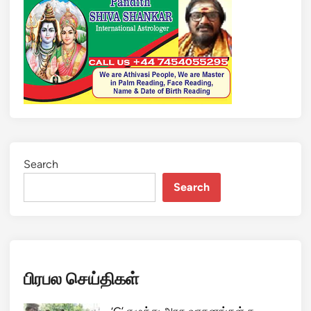
மி
ழ
க
த்
தி
ன்
பு
தி
ய
ச
Search
ட்
Search
ட
ம்
ஒ
ழு
ங்
பிரபல செய்திகள்
கு
கா
வ