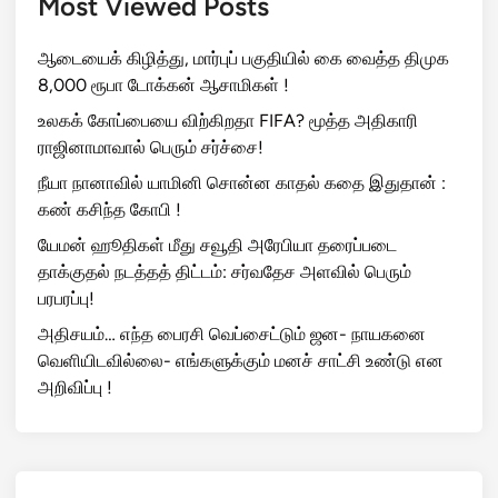
Most Viewed Posts
ஆடையைக் கிழித்து, மார்புப் பகுதியில் கை வைத்த திமுக
8,000 ரூபா டோக்கன் ஆசாமிகள் !
உலகக் கோப்பையை விற்கிறதா FIFA? மூத்த அதிகாரி
ராஜினாமாவால் பெரும் சர்ச்சை!
நீயா நானாவில் யாமினி சொன்ன காதல் கதை இதுதான் :
கண் கசிந்த கோபி !
யேமன் ஹூதிகள் மீது சவூதி அரேபியா தரைப்படை
தாக்குதல் நடத்தத் திட்டம்: சர்வதேச அளவில் பெரும்
பரபரப்பு!
அதிசயம்… எந்த பைரசி வெப்சைட்டும் ஜன- நாயகனை
வெளியிடவில்லை- எங்களுக்கும் மனச் சாட்சி உண்டு என
அறிவிப்பு !