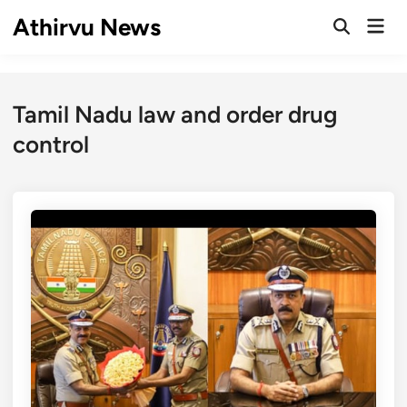
Skip
Athirvu News
Mai
to
Open
Men
Search
content
Tamil Nadu law and order drug
control