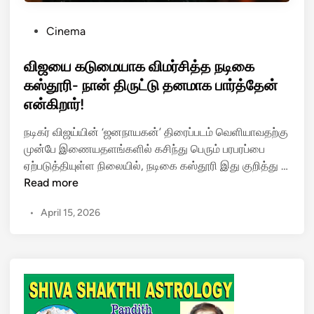
P
Cinema
o
s
விஜயை கடுமையாக விமர்சித்த நடிகை
t
கஸ்தூரி- நான் திருட்டு தனமாக பார்த்தேன்
e
என்கிறார்!
d
i
நடிகர் விஜய்யின் ‘ஜனநாயகன்’ திரைப்படம் வெளியாவதற்கு
n
முன்பே இணையதளங்களில் கசிந்து பெரும் பரபரப்பை
ஏற்படுத்தியுள்ள நிலையில், நடிகை கஸ்தூரி இது குறித்து …
வி
Read more
ஜ
•
April 15, 2026
யை
க
டு
மை
யா
க