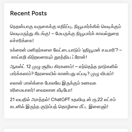
Recent Posts
நெதன்யாகு வருகைக்கு எதிர்ப்பு.. நியூயார்க்கில் வெடிக்கும்
வெடிமருந்து கிடங்கு! – மேயருக்கு நியூயார்க் காவல்துறை
எச்சரிக்கை!
உக்ரைன் மனிதர்களை வேட்டையாடும் ‘ஹியூமன் சஃபாரி’? –
காய்கறி விற்றவரையும் துரத்திய ட்ரோன்!
ஆகஸ்ட் 12 முழு சூரிய கிரகணம்! – எந்தெந்த நாடுகளில்
பார்க்கலாம்? நேரலையில் காண்பது எப்படி? முழு விபரம்!
எலான் மாஸ்க்கை போலவே இருக்கும் உணவக
உரிமையாளர்! வைரலான வீடியோ!
21 வயதில் அசத்தல்! ChatGPT உதவியுடன் ரூ.22 லட்சம்
கடனில் இருந்த குடும்பத் தொழிலை மீட்ட இளைஞர்!