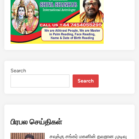
ம
க்
க
ள்
மீ
து
வெ
ள்
ளை
ய
Search
ர்
Search
க
ள்
இ
ன
வெ
பிரபல செய்திகள்
றி
:
கொ
சவுக்கு சங்கர் மகனின் தவறான முடிவு