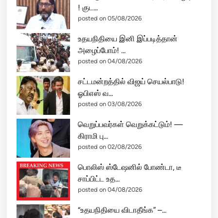
லை
! குட...
ச்
posted on 05/08/2026
ச
உதயநிதியை இனி இப்படித்தான்
ம்
அழைப்போம்! ...
ப
posted on 04/08/2026
வ
ம்
சட்டமன்றத்தில் விஜய் செயல்பாடு!
கா
ஓபிஎஸ் வ...
ர
posted on 03/08/2026
ண
மா
வெறுப்பவர்கள் வெறுக்கட்டும்! —
?
கிராமி பு...
posted on 02/08/2026
பொலிஸ் ஸ்டேஷனில் போண்டா, டீ
சாப்பிட்ட உத...
posted on 04/08/2026
“உதயநிதியை விடாதீங்க” –...