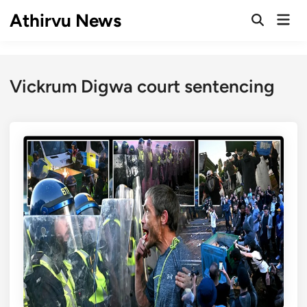
Skip
Athirvu News
Mai
to
Open
Men
Search
content
Vickrum Digwa court sentencing