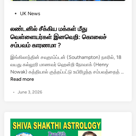
P
UK News
o
s
லண்டனில் சீக்கிய மக்கள் மீது
t
வெள்ளையர்கள் இனவெறி: கொலைச்
e
சம்பவம் காரணமா ?
d
i
இங்கிலாந்தின் சவுதாம்ப்டன் (Southampton) நகரில், 18
n
வயது கல்லூரி மாணவர் ஹென்றி நோவாக் (Henry
ல
Nowak) கத்தியால் குத்தப்பட்டு உயிரிழந்த சம்பவத்தைத் …
ண்
Read more
ட
•
June 3, 2026
னி
ல்
சீ
க்
கி
ய