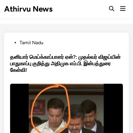
Skip
Athirvu News
Mai
to
Open
Men
Search
content
Posted
Tamil Nadu
in
தனியார் மெய்க்காப்பாளர் ஏன்?: முதல்வர் விஜய்யின்
பாதுகாப்பு குறித்து அதிமுக எம்.பி. இன்பத்துரை
கேள்வி!