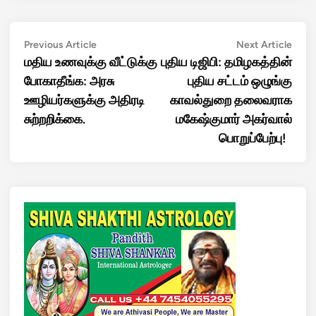
Post
Previous
Next
Previous Article
Next Article
article:
artic
மதிய உணவுக்கு வீட்டுக்கு
புதிய டிஜிபி: தமிழகத்தின்
navigation
போகாதீங்க: அரசு
புதிய சட்டம் ஒழுங்கு
ஊழியர்களுக்கு அதிரடி
காவல்துறை தலைவராக
சுற்றறிக்கை.
மகேஷ்குமார் அகர்வால்
பொறுப்பேற்பு!