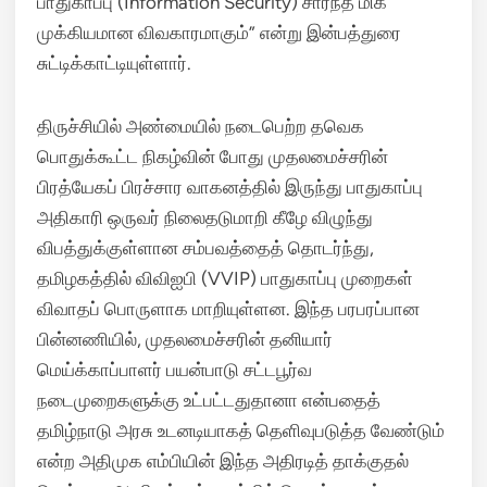
பாதுகாப்பு (Information Security) சார்ந்த மிக
முக்கியமான விவகாரமாகும்” என்று இன்பத்துரை
சுட்டிக்காட்டியுள்ளார்.
திருச்சியில் அண்மையில் நடைபெற்ற தவெக
பொதுக்கூட்ட நிகழ்வின் போது முதலமைச்சரின்
பிரத்யேகப் பிரச்சார வாகனத்தில் இருந்து பாதுகாப்பு
அதிகாரி ஒருவர் நிலைதடுமாறி கீழே விழுந்து
விபத்துக்குள்ளான சம்பவத்தைத் தொடர்ந்து,
தமிழகத்தில் விவிஐபி (VVIP) பாதுகாப்பு முறைகள்
விவாதப் பொருளாக மாறியுள்ளன. இந்த பரபரப்பான
பின்னணியில், முதலமைச்சரின் தனியார்
மெய்க்காப்பாளர் பயன்பாடு சட்டபூர்வ
நடைமுறைகளுக்கு உட்பட்டதுதானா என்பதைத்
தமிழ்நாடு அரசு உடனடியாகத் தெளிவுபடுத்த வேண்டும்
என்ற அதிமுக எம்பியின் இந்த அதிரடித் தாக்குதல்