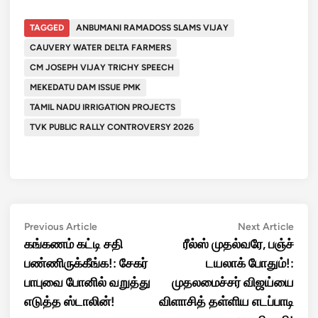
TAGGED
ANBUMANI RAMADOSS SLAMS VIJAY
CAUVERY WATER DELTA FARMERS
CM JOSEPH VIJAY TRICHY SPEECH
MEKEDATU DAM ISSUE PMK
TAMIL NADU IRRIGATION PROJECTS
TVK PUBLIC RALLY CONTROVERSY 2026
Post
Previous
Next
Previous Article
Next Article
article:
artic
கங்கணம் கட்டி சதி
ரீல்ஸ் முதல்வரே, பஞ்ச்
navigation
பண்ணிருக்கீங்க!: சேகர்
டயலாக் போதும்!:
பாபுவை போனில் வறுத்து
முதலமைச்சர் விஜய்யை
எடுத்த ஸ்டாலின்!
விளாசித் தள்ளிய எடப்பாடி