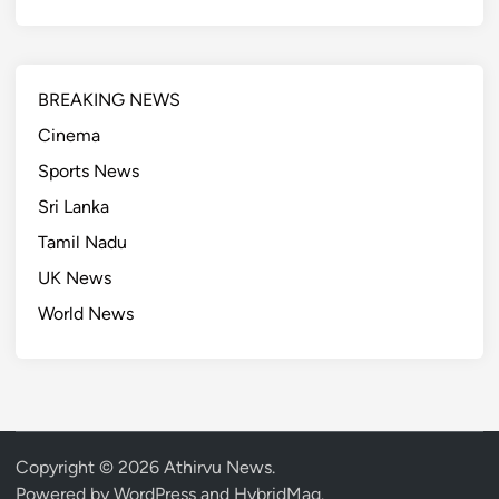
BREAKING NEWS
Cinema
Sports News
Sri Lanka
Tamil Nadu
UK News
World News
Copyright © 2026
Athirvu News
.
Powered by
WordPress
and
HybridMag
.