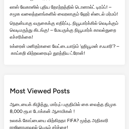
லாஸ் வேகாஸில் புதிய தோற்றத்தில் டொனால்ட் டிரம்ப்! –
சமூக வலைத்தளங்களில் வைரலாகும் ஹேர் ஸ்டைல் மர்மம்!
நெதன்யாகு வருகைக்கு எதிர்ப்பு.. நியூயார்க்கில் வெடிக்கும்
வெடிமருந்து கிடங்கு! – மேயருக்கு நியூயார்க் காவல்துறை
எச்சரிக்கை!
உக்ரைன் மனிதர்களை வேட்டையாடும் ‘ஹியூமன் சஃபாரி’? –
காய்கறி விற்றவரையும் துரத்திய ட்ரோன்!
Most Viewed Posts
ஆடையைக் கிழித்து, மார்புப் பகுதியில் கை வைத்த திமுக
8,000 ரூபா டோக்கன் ஆசாமிகள் !
உலகக் கோப்பையை விற்கிறதா FIFA? மூத்த அதிகாரி
ராஜினாமாவால் பெரும் சர்ச்சை!