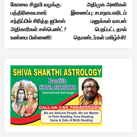
article:
artic
கோவை சிறுமி வழக்கு:
அதிமுக அணிகள்
navigation
பத்திரிகையாளர்
இணைப்பு: சபாநாயகரிடம்
சந்திப்பில் சிரித்த ஐபிஎஸ்
மனுக்கள் வாபஸ்
அதிகாரிகள் சஸ்பெண்ட்?
பெறப்பட்டதால்
உண்மை பின்னணி!
தொண்டர்கள் மகிழ்ச்சி!