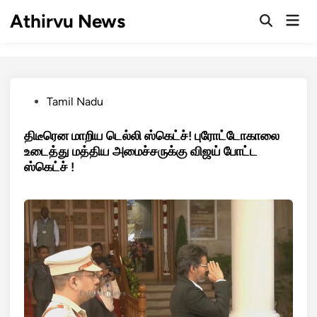
Skip
Athirvu News
Mai
to
Open
Men
Search
content
Posted
Tamil Nadu
in
திடீரென மாறிய டெல்லி ஸ்கெட்ச்! புரோட்டோகாலை
உடைத்து மத்திய அமைச்சருக்கு விஜய் போட்ட
ஸ்கெட்ச் !