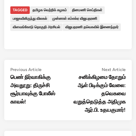
TAGGED
தமிழக வெற்றிக் கழகம்
தினமணி செய்திகள்
பாஜகவிலிருந்து விலகல்
முன்னாள் எம்எல்ஏ விஜயதரணி
விளவங்கோடு தொகுதி அரசியல்
விஜயதரணி தவெகவில் இணைந்தார்
Post
Previous
Next
Previous Article
Next Article
article:
artic
பெண் நிர்வாகிக்கு
சனிக்கிழமை தோறும்
navigation
அவதூறு: திருச்சி
ஆள் பிடிக்கும் வேலை:
சூர்யாவுக்கு போலீஸ்
தவெகவை
காவல்!
வறுத்தெடுத்த அதிமுக
ஆர்.பி. உதயகுமார்!