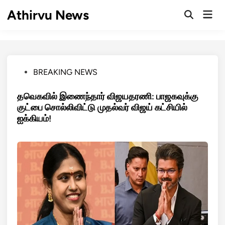
Skip
Athirvu News
Mai
to
Open
Men
Search
content
Posted
BREAKING NEWS
in
தவெகவில் இணைந்தார் விஜயதரணி: பாஜகவுக்கு
குட்பை சொல்லிவிட்டு முதல்வர் விஜய் கட்சியில்
ஐக்கியம்!