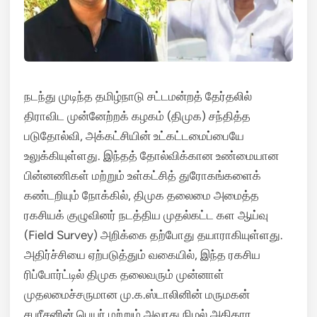
நடந்து முடிந்த தமிழ்நாடு சட்டமன்றத் தேர்தலில்
திராவிட முன்னேற்றக் கழகம் (திமுக) சந்தித்த
படுதோல்வி, அக்கட்சியின் உட்கட்டமைப்பையே
உலுக்கியுள்ளது. இந்தத் தோல்விக்கான உண்மையான
பின்னணிகள் மற்றும் உள்கட்சித் துரோகங்களைக்
கண்டறியும் நோக்கில், திமுக தலைமை அமைத்த
ரகசியக் குழுவினர் நடத்திய முதல்கட்ட கள ஆய்வு
(Field Survey) அறிக்கை தற்போது தயாராகியுள்ளது.
அதிர்ச்சியை ஏற்படுத்தும் வகையில், இந்த ரகசிய
ரிப்போர்ட்டில் திமுக தலைவரும் முன்னாள்
முதலமைச்சருமான மு.க.ஸ்டாலினின் மருமகன்
சபரீசனின் பெயர் மற்றும் அவரது நிழல் அதிகார