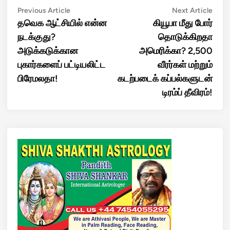
Post
Previous
Next
Previous Article
Next Article
article:
artic
தவெக ஆட்சியில் என்ன
கியூபா மீது போர்
navigation
நடக்குது?
தொடுக்கிறதா
அடுக்கடுக்கான
அமெரிக்கா? 2,500
புகார்களைப் பட்டியலிட்ட
வீரர்கள் மற்றும்
பிரேமலதா!
கடற்படைக் கப்பல்களுடன்
டிரம்ப் தீவிரம்!