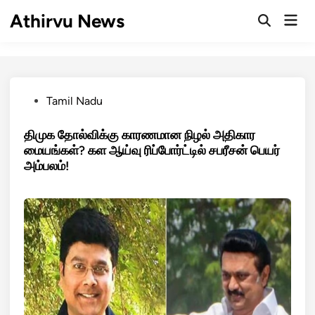
Skip
Athirvu News
Mai
to
Open
Men
Search
content
Posted
Tamil Nadu
in
திமுக தோல்விக்கு காரணமான நிழல் அதிகார
மையங்கள்? கள ஆய்வு ரிப்போர்ட்டில் சபரீசன் பெயர்
அம்பலம்!