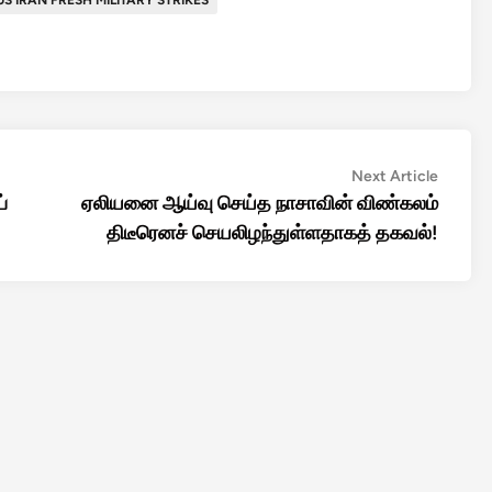
US IRAN FRESH MILITARY STRIKES
Next
Next Article
article:
்
ஏலியனை ஆய்வு செய்த நாசாவின் விண்கலம்
திடீரெனச் செயலிழந்துள்ளதாகத் தகவல்!