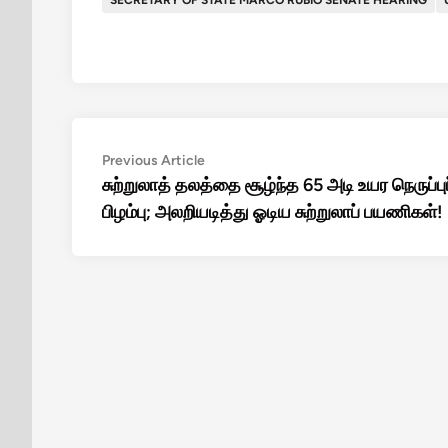
SECRETARY OF STATE MARCO RUBIO SENATE HEARING
Post
Previous
Previous Article
article:
சுற்றுலாத் தலத்தை சூழ்ந்த 65 அடி உயர நெருப்புப
navigation
பிழம்பு; அலறியடித்து ஓடிய சுற்றுலாப் பயணிகள்!