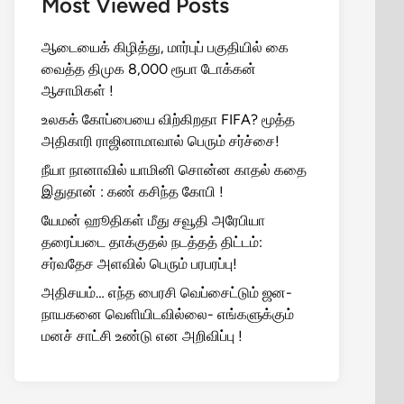
Most Viewed Posts
ஆடையைக் கிழித்து, மார்புப் பகுதியில் கை
வைத்த திமுக 8,000 ரூபா டோக்கன்
ஆசாமிகள் !
உலகக் கோப்பையை விற்கிறதா FIFA? மூத்த
அதிகாரி ராஜினாமாவால் பெரும் சர்ச்சை!
நீயா நானாவில் யாமினி சொன்ன காதல் கதை
இதுதான் : கண் கசிந்த கோபி !
யேமன் ஹூதிகள் மீது சவூதி அரேபியா
தரைப்படை தாக்குதல் நடத்தத் திட்டம்:
சர்வதேச அளவில் பெரும் பரபரப்பு!
அதிசயம்… எந்த பைரசி வெப்சைட்டும் ஜன-
நாயகனை வெளியிடவில்லை- எங்களுக்கும்
மனச் சாட்சி உண்டு என அறிவிப்பு !