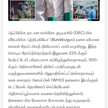
ஆப்பிரிக்க நாடான காங்கோ குடியரசில் (DRC) மிக
வீரியமிக்க ‘புந்திபுகியோ’ (Bundibugyo) வகை எபோலா
வைரஸ் நோய் மிகத் தீவிரமாகப் பரவி வருகிறது.
இந்த
கொடிய நோய்த்தொற்றால் இதுவரை 220-க்கும்
மேற்பட்டோர் பரிதாபமாக உயிரிழந்துள்ளதாகவும், 900-
க்கும் அதிகமானோர் தீவிரப் பாதிப்புகளுடன்
மருத்துவமனைகளில் அனுமதிக்கப்பட்டுள்ளதாகவும்
உலக சுகாதார அமைப்பின் (WHO) தலைமை இயக்குநர்
டெட்ரோஸ் அதானோம் கெப்ரேயேசுஸ்
அதிகாரப்பூர்வமாக கவலை தெரிவித்துள்ளார்.
நிலைமை மிக வேகமாக மோசமடைந்து வருவதால்,
சர்வதேசக் கவலைக்குரிய பொதுச் சுகாதார