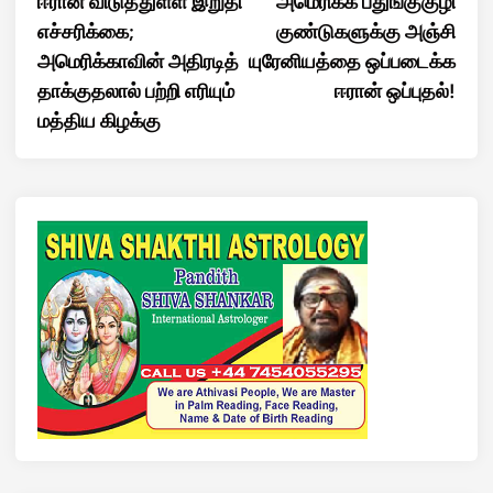
ஈரான் விடுத்துள்ள இறுதி
அமெரிக்க பதுங்குகுழி
navigation
எச்சரிக்கை;
குண்டுகளுக்கு அஞ்சி
அமெரிக்காவின் அதிரடித்
யுரேனியத்தை ஒப்படைக்க
தாக்குதலால் பற்றி எரியும்
ஈரான் ஒப்புதல்!
மத்திய கிழக்கு