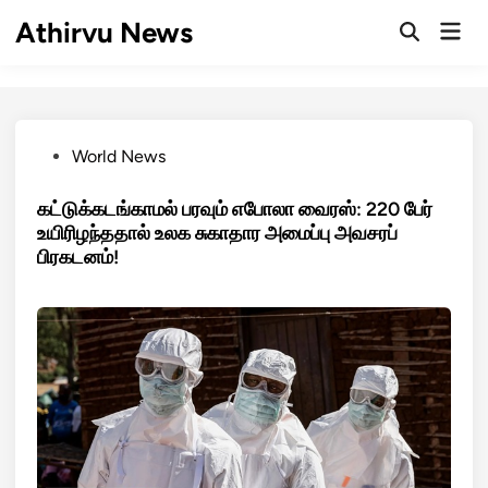
Skip
Athirvu News
Mai
to
Open
Men
Search
content
Posted
World News
in
கட்டுக்கடங்காமல் பரவும் எபோலா வைரஸ்: 220 பேர்
உயிரிழந்ததால் உலக சுகாதார அமைப்பு அவசரப்
பிரகடனம்!