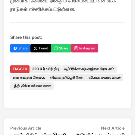
முன்பாக நிலைமை இன்னும் மோசமடையும் என உலக
நாடுகள் எச்சரிக்கப்பட்டுள்ளன.
Share this post:
Share
Tweet
Share
Instagram
TAGGED
220 பேர் உயிரிழப்பு
ஆப்பிரிக்கா அவசரநிலை பிரகடனம்
உலக சுகாதார அமைப்பு
எபோலா தடுப்பூசி ரேஸ்.
எபோலா வைரஸ் பரவல்
புந்திபுகியோ எபோலா வகை
Post
Previous
Next
Previous Article
Next Article
article:
artic