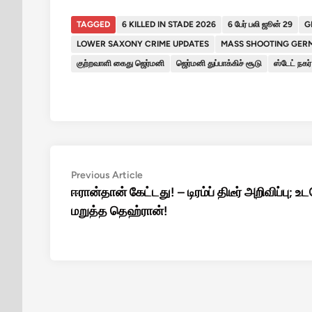
TAGGED
6 KILLED IN STADE 2026
6 பேர் பலி ஜூன் 29
G
LOWER SAXONY CRIME UPDATES
MASS SHOOTING GER
குற்றவாளி கைது ஜெர்மனி
ஜெர்மனி துப்பாக்கிச் சூடு
ஸ்டேட் நக
Post
Previous
Previous Article
article:
ஈரான்தான் கேட்டது! – டிரம்ப் திடீர் அறிவிப்பு; உ
navigation
மறுத்த தெஹ்ரான்!