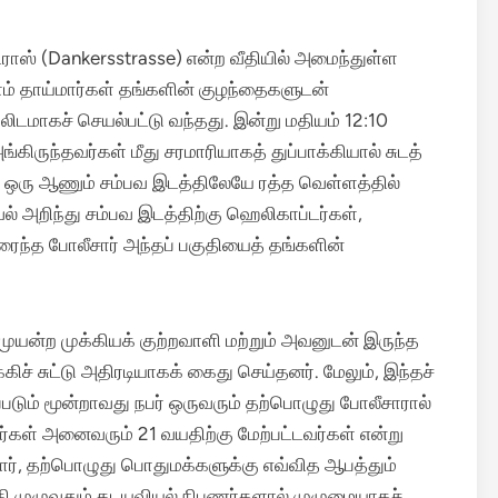
ட்ராஸ் (Dankersstrasse) என்ற வீதியில் அமைந்துள்ள
இளம் தாய்மார்கள் தங்களின் குழந்தைகளுடன்
ுகலிடமாகச் செயல்பட்டு வந்தது.
இன்று மதியம் 12:10
ிருந்தவர்கள் மீது சரமாரியாகத் துப்பாக்கியால் சுடத்
் ஒரு ஆணும் சம்பவ இடத்திலேயே ரத்த வெள்ளத்தில்
் அறிந்து சம்பவ இடத்திற்கு ஹெலிகாப்டர்கள்,
ிரைந்த போலீசார் அந்தப் பகுதியைத் தங்களின்
ட முயன்ற முக்கியக் குற்றவாளி மற்றும் அவனுடன் இருந்த
் சுட்டு அதிரடியாகக் கைது செய்தனர். மேலும், இந்தச்
்படும் மூன்றாவது நபர் ஒருவரும் தற்பொழுது போலீசாரால்
வர்கள் அனைவரும் 21 வயதிற்கு மேற்பட்டவர்கள் என்று
ார், தற்பொழுது பொதுமக்களுக்கு எவ்வித ஆபத்தும்
பகுதி முழுவதும் தடயவியல் நிபுணர்களால் முழுமையாகச்