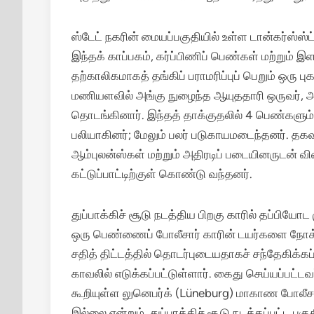
ஸ்டேட் நகரின் மையப்பகுதியில் உள்ள டான்கர்ஸ்ஸ்
இந்தக் காப்பகம், கர்ப்பிணிப் பெண்கள் மற்றும் 
தற்காலிகமாகத் தங்கிப் பராமரிப்புப் பெறும் ஒரு ப
மணியளவில் அங்கு நுழைந்த ஆயுததாரி ஒருவர், அங்க
தொடங்கினார்.
இந்தத் தாக்குதலில் 4 பெண்களும
பலியாகினர்; மேலும் பலர் படுகாயமடைந்தனர்.
தகவல
ஆம்புலன்ஸ்கள் மற்றும் அதிரடிப் படையினருடன் வ
கட்டுப்பாட்டிற்குள் கொண்டு வந்தனர்.
துப்பாக்கிச் சூடு நடத்திய பிறகு காரில் தப்பியோ
ஒரு பெண்ணைப் போலீசார் காரின் டயர்களை நோக்கிச
சதித் திட்டத்தில் தொடர்புடையதாகச் சந்தேகிக்கப
காவலில் எடுக்கப்பட்டுள்ளார். கைது செய்யப்பட்ட
கூறியுள்ள லுனெபர்க் (Lüneburg) மாகாண போலீச
இல்லை என்றும், துப்பாக்கிச் சூடு நடத்தப்பட்ட 