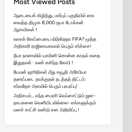
Most Viewed Posts
ஆடையைக் கிழித்து, மார்புப் பகுதியில் கை
வைத்த திமுக 8,000 ரூபா டோக்கன்
ஆசாமிகள் !
உலகக் கோப்பையை விற்கிறதா FIFA? மூத்த
அதிகாரி ராஜினாமாவால் பெரும் சர்ச்சை!
நீயா நானாவில் யாமினி சொன்ன காதல் கதை
இதுதான் : கண் கசிந்த கோபி !
யேமன் ஹூதிகள் மீது சவூதி அரேபியா
தரைப்படை தாக்குதல் நடத்தத் திட்டம்:
சர்வதேச அளவில் பெரும் பரபரப்பு!
அதிசயம்… எந்த பைரசி வெப்சைட்டும் ஜன-
நாயகனை வெளியிடவில்லை- எங்களுக்கும்
மனச் சாட்சி உண்டு என அறிவிப்பு !