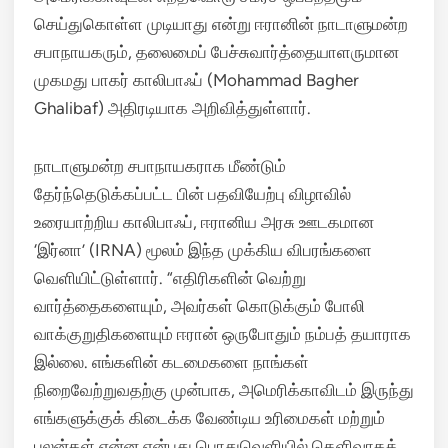
செய்துகொள்ள முடியாது என்று ஈரானின் நாடாளுமன்ற
சபாநாயகரும், தலைமைப் பேச்சுவார்த்தையாளருமான
முகமது பாகர் காலிபாஃப் (Mohammad Bagher
Ghalibaf) அதிரடியாக அறிவித்துள்ளார்.
நாடாளுமன்ற சபாநாயகராக மீண்டும்
தேர்ந்தெடுக்கப்பட்ட பின் பதவியேற்பு விழாவில்
உரையாற்றிய காலிபாஃப், ஈரானிய அரசு ஊடகமான
‘இர்னா’ (IRNA) மூலம் இந்த முக்கிய விபரங்களை
வெளியிட்டுள்ளார்.
“எதிரிகளின் வெற்று
வார்த்தைகளையும், அவர்கள் கொடுக்கும் போலி
வாக்குறுதிகளையும் ஈரான் ஒருபோதும் நம்பத் தயாராக
இல்லை.
எங்களின் கடமைகளை நாங்கள்
நிறைவேற்றுவதற்கு முன்பாக, அமெரிக்காவிடம் இருந்து
எங்களுக்குக் கிடைக்க வேண்டிய உரிமைகள் மற்றும்
பலன்கள் என்ன என்பது பொதுவெளியில் தெளிவாகத்