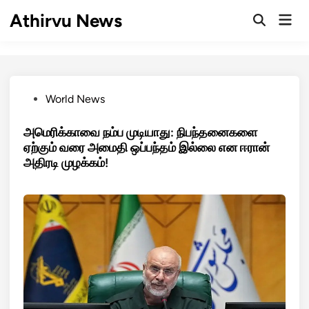
Skip
Athirvu News
Mai
to
Open
Men
Search
content
Posted
World News
in
அமெரிக்காவை நம்ப முடியாது: நிபந்தனைகளை
ஏற்கும் வரை அமைதி ஒப்பந்தம் இல்லை என ஈரான்
அதிரடி முழக்கம்!