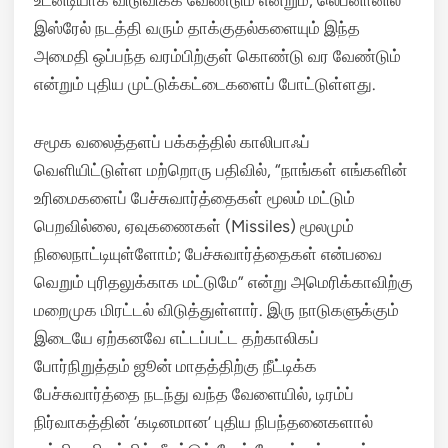
உடனடியாக விடுவிக்க வேண்டும் என்றும், லெபனானில்
இஸ்ரேல் நடத்தி வரும் தாக்குதல்களையும் இந்த
அமைதி ஒப்பந்த வரம்பிற்குள் கொண்டு வர வேண்டும்
என்றும் புதிய முட்டுக்கட்டைகளைப் போட்டுள்ளது.
சமூக வலைத்தளப் பக்கத்தில் காலிபாஃப்
வெளியிட்டுள்ள மற்றொரு பதிவில், “நாங்கள் எங்களின்
உரிமைகளைப் பேச்சுவார்த்தைகள் மூலம் மட்டும்
பெறவில்லை, ஏவுகணைகள் (Missiles) மூலமும்
நிலைநாட்டியுள்ளோம்; பேச்சுவார்த்தைகள் என்பவை
வெறும் புரிதலுக்காக மட்டுமே” என்று அமெரிக்காவிற்கு
மறைமுக மிரட்டல் விடுத்துள்ளார்.
இரு நாடுகளுக்கும்
இடையே ஏற்கனவே எட்டப்பட்ட தற்காலிகப்
போர்நிறுத்தம் ஜூன் மாதத்திற்கு நீட்டிக்க
பேச்சுவார்த்தை நடந்து வந்த வேளையில், டிரம்ப்
நிர்வாகத்தின் ‘கடினமான’ புதிய நிபந்தனைகளால்