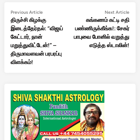
Post
Previous
Next
Previous Article
Next Article
article:
artic
திருச்சி கிழக்கு
கங்கணம் கட்டி சதி
navigation
இடைத்தேர்தல்: “விஜய்
பண்ணிருக்கீங்க!: சேகர்
கேட்டார், நான்
பாபுவை போனில் வறுத்து
மறுத்துவிட்டேன்!” –
எடுத்த ஸ்டாலின்!
திருமாவளவன் பரபரப்பு
விளக்கம்!