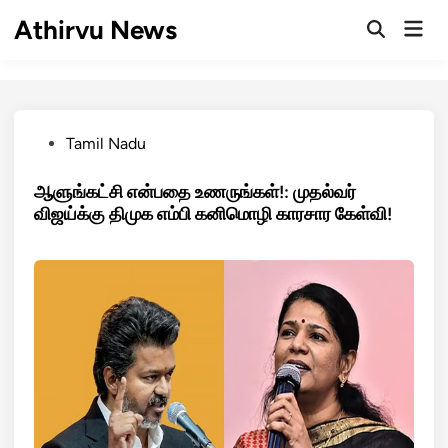
Skip
Athirvu News
Mai
to
Open
Men
Search
content
Posted
Tamil Nadu
in
ஆளுங்கட்சி என்பதை உணருங்கள்!: முதல்வர்
விஜய்க்கு திமுக எம்பி கனிமொழி காரசார கேள்வி!