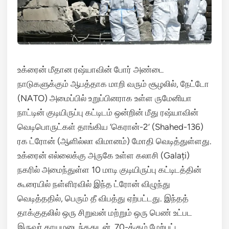
உக்ரைன் மீதான ரஷ்யாவின் போர் அண்டை
நாடுகளுக்கும் ஆபத்தாக மாறி வரும் சூழலில், நேட்டோ
(NATO) அமைப்பில் உறுப்பினராக உள்ள ருமேனியா
நாட்டின் குடியிருப்பு கட்டிடம் ஒன்றின் மீது ரஷ்யாவின்
வெடிபொருட்கள் தாங்கிய ‘கெரான்-2’ (Shahed-136)
ரக ட்ரோன் (ஆளில்லா விமானம்) மோதி வெடித்துள்ளது.
உக்ரைன் எல்லைக்கு அருகே உள்ள கலாசி (Galați)
நகரில் அமைந்துள்ள 10 மாடி குடியிருப்பு கட்டிடத்தின்
கூரையில் நள்ளிரவில் இந்த ட்ரோன் விழுந்து
வெடித்ததில், பெரும் தீ விபத்து ஏற்பட்டது.
இந்தத்
தாக்குதலில் ஒரு சிறுவன் மற்றும் ஒரு பெண் உட்பட
இருவர் காயமடைந்ததுடன், 70-க்கும் மேற்பட்ட