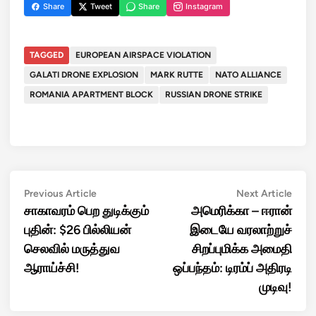
Share
Tweet
Share
Instagram
TAGGED
EUROPEAN AIRSPACE VIOLATION
GALATI DRONE EXPLOSION
MARK RUTTE
NATO ALLIANCE
ROMANIA APARTMENT BLOCK
RUSSIAN DRONE STRIKE
Post
Previous
Next
Previous Article
Next Article
article:
artic
சாகாவரம் பெற துடிக்கும்
அமெரிக்கா – ஈரான்
navigation
புதின்: $26 பில்லியன்
இடையே வரலாற்றுச்
செலவில் மருத்துவ
சிறப்புமிக்க அமைதி
ஆராய்ச்சி!
ஒப்பந்தம்: டிரம்ப் அதிரடி
முடிவு!