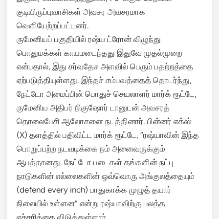
குடியிருப்புவாசிகள் அவசர அவசரமாக
வெளியேற்றப்பட்டனர்.
ருமேனியப் பகுதியில் ரஷ்ய ட்ரோன் விழுந்து
பொதுமக்கள் காயமடைந்தது இதுவே முதல்முறை
என்பதால், இது சர்வதேச அளவில் பெரும் பதற்றத்தை
ஏற்படுத்தியுள்ளது. இந்தச் சம்பவத்தைத் தொடர்ந்து,
நேட்டோ அமைப்பின் பொதுச் செயலாளர் மார்க் ரூட்டே,
ருமேனிய அதிபர் நிகுஷோர் டானுடன் அவசரத்
தொலைபேசி ஆலோசனை நடத்தினார்.
பின்னர் எக்ஸ்
(X) தளத்தில் பதிவிட்ட மார்க் ரூட்டே, “ரஷ்யாவின் இந்த
பொறுப்பற்ற நடவடிக்கை நம் அனைவருக்கும்
ஆபத்தானது.
நேட்டோ படைகள் தங்களின் நட்பு
நாடுகளின் எல்லைகளின் ஒவ்வொரு அங்குலத்தையும்
(defend every inch) பாதுகாக்க முழுத் தயார்
நிலையில் உள்ளன” என்று ரஷ்யாவிற்கு பலத்த
எச்சரிக்கை விடுத்துள்ளார்.