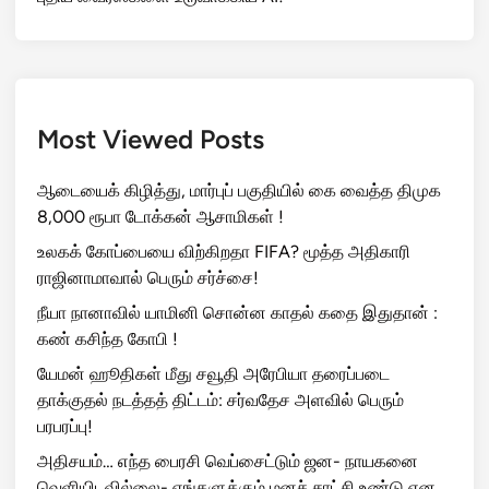
Most Viewed Posts
ஆடையைக் கிழித்து, மார்புப் பகுதியில் கை வைத்த திமுக
8,000 ரூபா டோக்கன் ஆசாமிகள் !
உலகக் கோப்பையை விற்கிறதா FIFA? மூத்த அதிகாரி
ராஜினாமாவால் பெரும் சர்ச்சை!
நீயா நானாவில் யாமினி சொன்ன காதல் கதை இதுதான் :
கண் கசிந்த கோபி !
யேமன் ஹூதிகள் மீது சவூதி அரேபியா தரைப்படை
தாக்குதல் நடத்தத் திட்டம்: சர்வதேச அளவில் பெரும்
பரபரப்பு!
அதிசயம்… எந்த பைரசி வெப்சைட்டும் ஜன- நாயகனை
வெளியிடவில்லை- எங்களுக்கும் மனச் சாட்சி உண்டு என