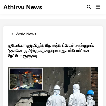
Skip
Athirvu News
Mai
to
Open
Men
Search
content
Posted
World News
in
ருமேனியா குடியிருப்பு மீது ரஷ்ய ட்ரோன் தாக்குதல்:
‘ஒவ்வொரு அங்குலத்தையும் பாதுகாப்போம்’ என
நேட்டோ சூளுரை!