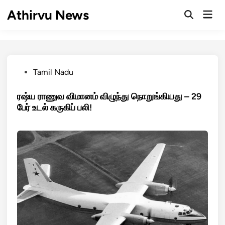
Skip
Athirvu News
Mai
to
Open
Men
Search
content
Posted
Tamil Nadu
in
ரஷ்ய ராணுவ விமானம் விழுந்து நொறுங்கியது – 29
பேர் உடல் கருகிப் பலி!