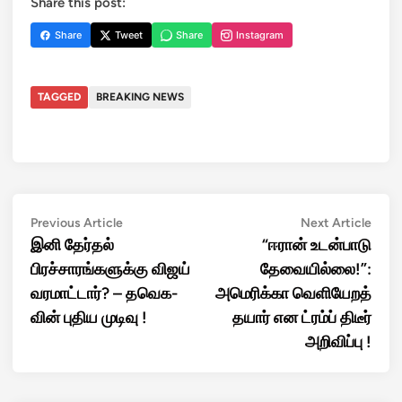
Share this post:
Share
Tweet
Share
Instagram
TAGGED
BREAKING NEWS
Post
Previous
Next
Previous Article
Next Article
article:
artic
இனி தேர்தல்
“ஈரான் உடன்பாடு
navigation
பிரச்சாரங்களுக்கு விஜய்
தேவையில்லை!”:
வரமாட்டார்? – தவெக-
அமெரிக்கா வெளியேறத்
வின் புதிய முடிவு !
தயார் என ட்ரம்ப் திடீர்
அறிவிப்பு !