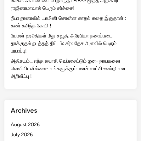
உலகக் கோப்பையை விற்கிறதா FIFA? மூத்த அதிகாரி
ராஜினாமாவால் பெரும் சர்ச்சை!
நீயா நானாவில் யாமினி சொன்ன காதல் கதை இதுதான் :
கண் கசிந்த கோபி !
யேமன் ஹூதிகள் மீது சவூதி அரேபியா தரைப்படை
தாக்குதல் நடத்தத் திட்டம்: சர்வதேச அளவில் பெரும்
பரபரப்பு!
அதிசயம்… எந்த பைரசி வெப்சைட்டும் ஜன- நாயகனை
வெளியிடவில்லை- எங்களுக்கும் மனச் சாட்சி உண்டு என
அறிவிப்பு !
Archives
August 2026
July 2026