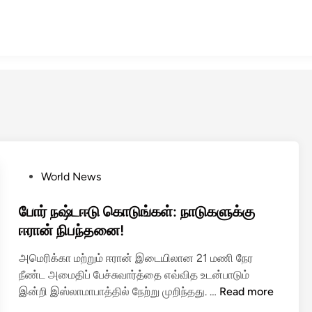
P
World News
o
s
போர் நஷ்டஈடு கொடுங்கள்: நாடுகளுக்கு
t
ஈரான் நிபந்தனை!
e
அமெரிக்கா மற்றும் ஈரான் இடையிலான 21 மணி நேர
d
நீண்ட அமைதிப் பேச்சுவார்த்தை எவ்வித உடன்பாடும்
i
போ
இன்றி இஸ்லாமாபாத்தில் நேற்று முறிந்தது. …
Read more
n
ர்