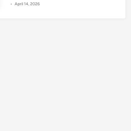
•
April 14, 2026
ந
ஷ்
ட
ஈ
டு
கொ
டு
ங்
க
ள்
:
நா
டு
க
ளு
க்
கு
ஈ