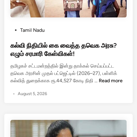
சி
0
த்
’
த
மா
ள்
ர்
P
Tamil Nadu
ளி
க்
o
ய
!
s
கல்வி நிதியில் கை வைத்த தவெக அரசு?
மு
–
t
எழும் சரமாரி கேள்விகள்!
.
பே
e
க
ர
தமிழகச் சட்டமன்றத்தில் இன்று தாக்கல் செய்யப்பட்ட
d
.
வை
தவெக அரசின் முதல் பட்ஜெட்டில் (2026–27), பள்ளிக்
i
ஸ்
யி
க
கல்வித் துறைக்காக ரூ.44,527 கோடி நிதி …
Read more
n
டா
ல்
ல்
லி
உ
•
August 5, 2026
வி
ன்
த
நி
!
ய
தி
நி
யி
தி
ல்
ஸ்
கை
டா