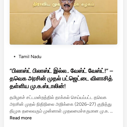
க்
க
ப்
ப
ட்
ட
பி
ன்
!
P
Tamil Nadu
போ
o
னி
s
“பிலாஸ்ட் பிலாஸ்ட் இல்ல.. வேஸ்ட் வேஸ்ட்!” –
ல்
t
தவெக அரசின் முதல் பட்ஜெட்டை விளாசித்
அ
e
தள்ளிய மு.க.ஸ்டாலின்!
ழை
d
த்
i
தமிழகச் சட்டமன்றத்தில் தாக்கல் செய்யப்பட்ட தவெக
து
n
அரசின் முதல் நிதிநிலை அறிக்கை (2026–27) குறித்து
ப்
“
திமுக தலைவரும் முன்னாள் முதலமைச்சருமான மு.க. …
பே
பி
Read more
சி
லா