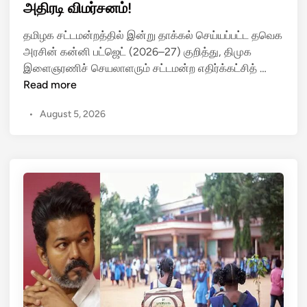
e
அதிரடி விமர்சனம்!
எ
–
d
ன்
த
i
தமிழக சட்டமன்றத்தில் இன்று தாக்கல் செய்யப்பட்ட தவெக
ன
வெ
n
அரசின் கன்னி பட்ஜெட் (2026–27) குறித்து, திமுக
?
க
த
இளைஞரணிச் செயலாளரும் சட்டமன்ற எதிர்க்கட்சித் …
அ
வெ
Read more
ர
க
சி
•
August 5, 2026
அ
ன்
ர
மு
சி
த
ன்
ல்
ப
ப
ட்
ட்
ஜெ
ஜெ
ட்
ட்
டு
டை
க்
வி
கு
ளா
‘