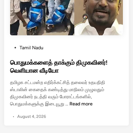
றா
பெ
க
ரு
பே
ந
சு
க
ம்
ர
எ
செ
P
ண்
Tamil Nadu
ன்
o
ண
னை
s
பொதுமக்களைத் தாக்கும் திமுகவினர்!
மே
மே
t
இ
வெளியான வீடியோ
ய
e
ல்
ர்
தமிழக சட்டமன்ற எதிர்க்கட்சித் தலைவர் உதயநிதி
d
லை
பி
ஸ்டாலின் கைதைக் கண்டித்து மாநிலம் முழுவதும்
i
…
ரி
திமுகவினர் நடத்தி வரும் போராட்டங்களில்,
n
இ
யா
பொ
பொதுமக்களுக்கு இடையூறு …
Read more
து
ஆ
து
ஆ
வே
•
August 4, 2026
ம
ட்
ச
க்
சி
ப்
க