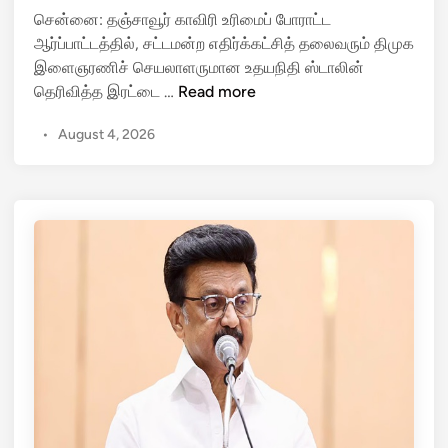
ர்
எ
i
சென்னை: தஞ்சாவூர் காவிரி உரிமைப் போராட்ட
.
ச்
n
ஆர்ப்பாட்டத்தில், சட்டமன்ற எதிர்க்கட்சித் தலைவரும் திமுக
பி
ச
இளைஞரணிச் செயலாளருமான உதயநிதி ஸ்டாலின்
.
ரி
உ
தெரிவித்த இரட்டை …
Read more
ரா
க்
த
ஜா
கை
•
August 4, 2026
ய
;
!
நி
“
தி
ந
பே
ல்
ச்
லா
சு
க
ம்
த
த
று
ப்
ங்
பு
க
…
!
வி
”
ஜ
நெ