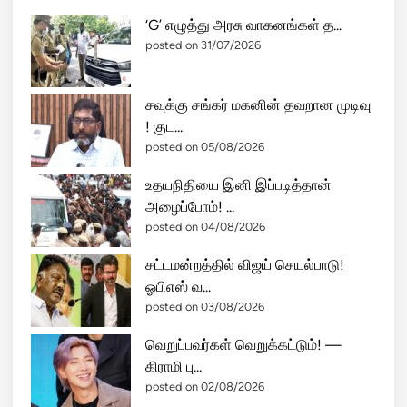
பி
ண்
ன்
‘G’ எழுத்து அரசு வாகனங்கள் த...
டு
ன
posted on 31/07/2026
ம்
ணி
–
யு
பா
சவுக்கு சங்கர் மகனின் தவறான முடிவு
ம்
ஜ
! குட...
!
க
posted on 05/08/2026
த
உதயநிதியை இனி இப்படித்தான்
லை
அழைப்போம்! ...
வ
posted on 04/08/2026
ர்
கு
சட்டமன்றத்தில் விஜய் செயல்பாடு!
ஷ்
ஓபிஎஸ் வ...
பூ
posted on 03/08/2026
ஆ
வே
வெறுப்பவர்கள் வெறுக்கட்டும்! —
ச
கிராமி பு...
ம்
posted on 02/08/2026