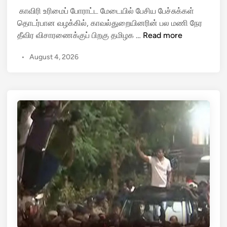
டி
பி
i
காவிரி உரிமைப் போராட்ட மேடையில் பேசிய பேச்சுக்கள்
யோ
ன்
n
தொடர்பான வழக்கில், காவல்துறையினரின் பல மணி நேர
உ
வி
தீவிர விசாரணைக்குப் பிறகு தமிழக …
Read more
த
சா
ய
•
August 4, 2026
ர
நி
ணை
தி
மு
ஸ்
டி
டா
ந்
லி
து
ன்
வெ
அ
ளி
தி
யே
ர
வ
டி
ந்
பே
த
ட்
உ
டி
த
!