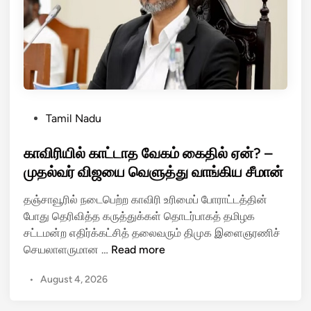
டு
ங்
த்
கி
து
ப்
ள்
ப
ளா
ட்
ர்
டி
மு
கா
P
Tamil Nadu
த
வ
o
ல
ல்
s
காவிரியில் காட்டாத வேகம் கைதில் ஏன்? –
மை
நி
t
முதல்வர் விஜயை வெளுத்து வாங்கிய சீமான்
ச்
லை
e
ச
ய
தஞ்சாவூரில் நடைபெற்ற காவிரி உரிமைப் போராட்டத்தின்
d
ர்
த்
போது தெரிவித்த கருத்துக்கள் தொடர்பாகத் தமிழக
i
வி
தி
சட்டமன்ற எதிர்க்கட்சித் தலைவரும் திமுக இளைஞரணிச்
n
ஜ
ல்
கா
செயலாளருமான …
Read more
ய்
உ
வி
!
த
•
August 4, 2026
ரி
”
ய
யி
–