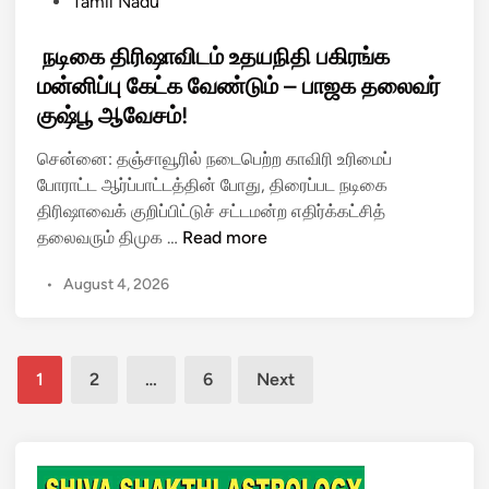
P
Tamil Nadu
யி
ல்
o
ல்
க
s
நடிகை திரிஷாவிடம் உதயநிதி பகிரங்க
க
ள
t
மன்னிப்பு கேட்க வேண்டும் – பாஜக தலைவர்
ள
த்
e
குஷ்பூ ஆவேசம்!
மி
தி
d
ற
ல்
i
சென்னை: தஞ்சாவூரில் நடைபெற்ற காவிரி உரிமைப்
ங்
அ
n
போராட்ட ஆர்ப்பாட்டத்தின் போது, திரைப்பட நடிகை
கி
தி
திரிஷாவைக் குறிப்பிட்டுச் சட்டமன்ற எதிர்க்கட்சித்
ய
ர
தலைவரும் திமுக …
Read more
மு
டி
ந
த
அ
•
August 4, 2026
டி
ல்
றி
கை
வ
க்
தி
ர்
கை
Posts
ரி
வி
1
2
…
6
Next
!
ஷா
pagination
ஜ
வி
ய்
ட
!
ம்
போ