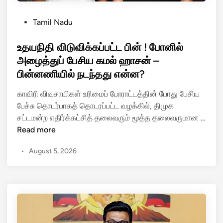
P
Tamil Nadu
o
s
உதயநிதி விடுவிக்கப்பட்ட பின் ! போனில்
t
அழைத்துப் பேசிய கமல் ஹாசன் –
e
பின்னணியில் நடந்தது என்ன?
d
i
காவிரி விவசாயிகள் உரிமைப் போராட்டத்தின் போது பேசிய
n
பேச்சு தொடர்பாகத் தொடரப்பட்ட வழக்கில், திமுக
சட்டமன்ற எதிர்க்கட்சித் தலைவரும் மூத்த தலைவருமான …
உ
Read more
த
•
August 5, 2026
ய
நி
தி
வி
டு
வி