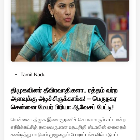
வை
லி
த்
ன்
த
வை
த
த்
வெ
த
க
அ
அ
தி
ர
ர
சு
டி
?
வி
P
Tamil Nadu
எ
ம
o
ழு
ர்
s
திமுகவினர் தீவிரவாதிகளா.. ரத்தம் வர்ற
ம்
ச
t
அளவுக்கு அடிச்சிருக்காங்க! – பெருநகர
ச
ன
e
சென்னை மேயர் பிரியா ஆவேசப் பேட்டி!
ர
ம்
d
மா
!
i
சென்னை: திமுக இளைஞரணிச் செயலாளரும் சட்டமன்ற
ரி
n
எதிர்க்கட்சித் தலைவருமான உதயநிதி ஸ்டாலின் கைதைக்
கே
கண்டித்து மாநிலம் முழுவதும் போராட்டங்களில் ஈடுபட்ட
ள்