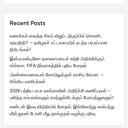
Recent Posts
வணக்கம் வைத்த சிஎம் விஜய்.. திரும்பிக் கொண்ட
உதயநிதி? – தமிழகச் சட்டசபையில் நடந்த பரபரப்பான
நிமிடங்கள்!
இன்ஃபான்டினோ தலைமையைச் சுற்றி அதிகரிக்கும்
சர்ச்சை; FIFA நிர்வாகத்தில் புதிய மோதல்
அண்ணாமலையார் கோயிலுக்குள் ரகசிய கேமரா –
சிக்கிய வாலிபர்கள்
2026 பற்றிய பாபா வாங்காவின் அதிர்ச்சி கணிப்புகள் –
பலித்த சம்பவங்களும் காத்துக்கிடக்கும் பேராபத்துகளும்!
லண்டன் இரவு விடுதியில் மோதல்: இங்கிலாந்து கால்பந்து
வீரர் ஐவன் டோனி மீது தாக்குதல் வழக்கு பதிவு