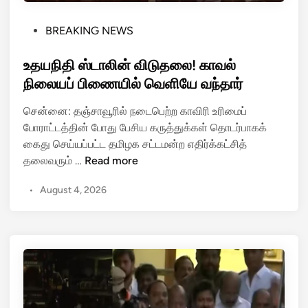
ய
நி
P
BREAKING NEWS
தி
o
!
s
உதயநிதி ஸ்டாலின் விடுதலை! காவல்
கொ
t
நிலையப் பிணையில் வெளியே வந்தார்
ட்
e
டு
சென்னை: தஞ்சாவூரில் நடைபெற்ற காவிரி உரிமைப்
d
ம்
போராட்டத்தின் போது பேசிய கருத்துக்கள் தொடர்பாகக்
i
ம
கைது செய்யப்பட்ட தமிழக சட்டமன்ற எதிர்க்கட்சித்
n
ழை
உ
தலைவரும் …
Read more
யை
த
யு
•
August 4, 2026
ய
ம்
நி
பொ
தி
ரு
ஸ்
ட்
டா
ப
லி
டு
ன்
த்