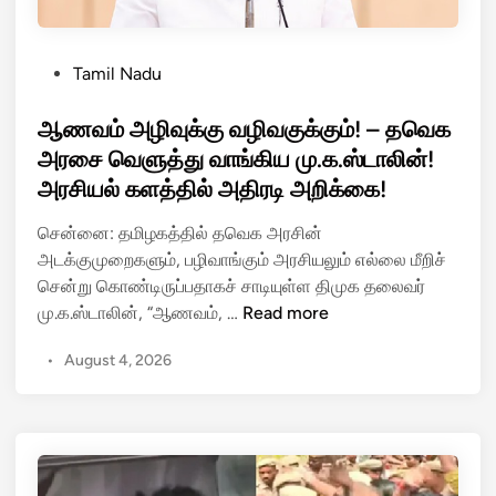
ய்
ட்
அ
டி
ர
ச
P
Tamil Nadu
சி
ன்
o
ன்
க
s
ஆணவம் அழிவுக்கு வழிவகுக்கும்! – தவெக
கை
ளை
t
அரசை வெளுத்து வாங்கிய மு.க.ஸ்டாலின்!
து
உ
e
அரசியல் களத்தில் அதிரடி அறிக்கை!
ம்
சு
d
அ
ப்
i
சென்னை: தமிழகத்தில் தவெக அரசின்
ர
பே
n
அடக்குமுறைகளும், பழிவாங்கும் அரசியலும் எல்லை மீறிச்
சி
ப்
சென்று கொண்டிருப்பதாகச் சாடியுள்ள திமுக தலைவர்
ய
பி
ஆ
மு.க.ஸ்டாலின், “ஆணவம், …
Read more
ல்
ய
ண
உ
இ
•
August 4, 2026
வ
ள்
ய
ம்
நோ
க்
அ
க்
கு
ழி
க
ந
வு
ம்
ர்