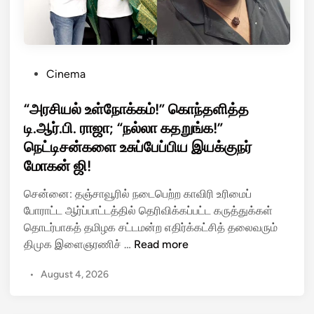
ன்
அ
ழை
ப்
P
Cinema
போ
o
ம்
s
“அரசியல் உள்நோக்கம்!” கொந்தளித்த
!
t
டி.ஆர்.பி. ராஜா; “நல்லா கதறுங்க!”
–
e
நெட்டிசன்களை உசுப்பேப்பிய இயக்குநர்
மு
d
த
மோகன் ஜி!
i
ல்
n
சென்னை: தஞ்சாவூரில் நடைபெற்ற காவிரி உரிமைப்
வ
போராட்ட ஆர்ப்பாட்டத்தில் தெரிவிக்கப்பட்ட கருத்துக்கள்
ர்
தொடர்பாகத் தமிழக சட்டமன்ற எதிர்க்கட்சித் தலைவரும்
வி
“
திமுக இளைஞரணிச் …
Read more
ஜ
அ
ய்
•
August 4, 2026
ர
க்
சி
கு
ய