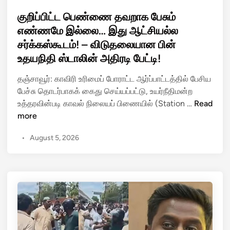
o
வ
s
குறிப்பிட்ட பெண்ணை தவறாக பேசும்
ர்
t
எண்ணமே இல்லை… இது ஆட்சியல்ல
ற
e
சர்க்கஸ்கூடம்! – விடுதலையான பின்
அ
d
ள
உதயநிதி ஸ்டாலின் அதிரடி பேட்டி!
i
வு
n
தஞ்சாவூர்: காவிரி உரிமைப் போராட்ட ஆர்ப்பாட்டத்தில் பேசிய
க்
பேச்சு தொடர்பாகக் கைது செய்யப்பட்டு, உயர்நீதிமன்ற
கு
கு
உத்தரவின்படி காவல் நிலையப் பிணையில் (Station …
Read
அ
றி
more
டி
ப்
ச்
•
August 5, 2026
பி
சி
ட்
ரு
ட
க்
பெ
கா
ண்
ங்
ணை
க
த
!
வ
–