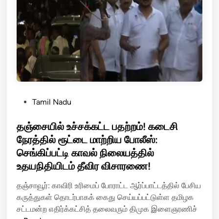
வி
தா
டு
ம
த
ல்
லை
தி
!
ர
கா
ண்
வ
ட
ல்
தி
நி
மு
P
Tamil Nadu
லை
க
o
ய
தொ
s
தஞ்சையில் உச்சக்கட்ட பதற்றம்! கடைசி
ப்
ண்
t
நேரத்தில் ரூட்டை மாற்றிய போலீஸ்:
பி
ட
e
செங்கிப்பட்டி காவல் நிலையத்தில்
ணை
ர்
d
யி
உதயநிதியிடம் தீவிர விசாரணை!
க
i
ல்
ள்
n
தஞ்சாவூர்: காவிரி உரிமைப் போராட்ட ஆர்ப்பாட்டத்தில் பேசிய
வெ
கருத்துகள் தொடர்பாகக் கைது செய்யப்பட்டுள்ள தமிழக
ளி
சட்டமன்ற எதிர்க்கட்சித் தலைவரும் திமுக இளைஞரணிச்
யே