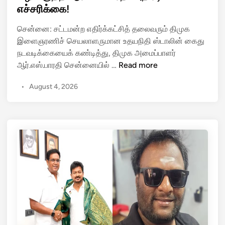
d
ர்
எச்சரிக்கை!
i
வி
n
சென்னை: சட்டமன்ற எதிர்க்கட்சித் தலைவரும் திமுக
ஜ
இளைஞரணிச் செயலாளருமான உதயநிதி ஸ்டாலின் கைது
யை
நடவடிக்கையைக் கண்டித்து, திமுக அமைப்பாளர்
வெ
உ
ஆர்.எஸ்.பாரதி சென்னையில் …
Read more
ளு
த
த்
•
August 4, 2026
ய
து
நி
வா
தி
ங்
யை
கி
இ
ய
னி
சீ
இ
மா
ப்
ன்
ப
டி
த்
தா