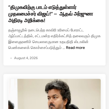
o
டை
s
“திமுகவிற்கு பாடம் எடுத்துள்ளார்
சி
t
முதலமைச்சர் விஜய்!” – ஆதவ் அர்ஜுனா
நே
e
அதிரடி அறிக்கை!
ர
d
த்
i
தஞ்சாவூரில் நடைபெற்ற காவிரி உரிமைப் போராட்ட
தி
n
ஆர்ப்பாட்டத்தில், சட்டமன்ற எதிர்க்கட்சித் தலைவரும் திமுக
ல்
இளைஞரணிச் செயலாளருமான உதயநிதி ஸ்டாலின்
ரூ
“
பெண்களைக் கொச்சைப்படுத்தும் …
Read more
ட்
தி
டை
•
August 4, 2026
மு
மா
க
ற்
வி
றி
ற்
ய
கு
போ
பா
லீ
ட
ஸ்
ம்
:
எ
செ