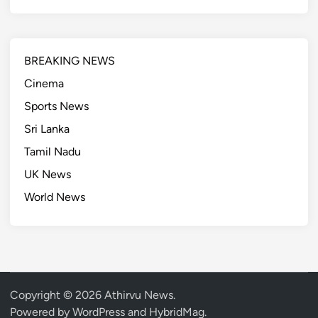
BREAKING NEWS
Cinema
Sports News
Sri Lanka
Tamil Nadu
UK News
World News
Copyright © 2026
Athirvu News
.
Powered by
WordPress
and
HybridMag
.