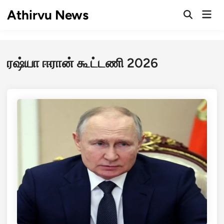
Skip
Athirvu News
Mai
to
Open
Men
Search
content
ரஷ்யா ஈரான் கூட்டணி 2026