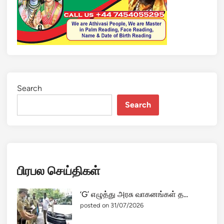
ச்
சு
வா
ர்
த்
தை
தோ
ல்
Search
வி
Search
;
ம
த்
தி
ய
பிரபல செய்திகள்
ஸ்
த
ம்
‘G’ எழுத்து அரசு வாகனங்கள் த...
செ
posted on 31/07/2026
ய்