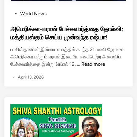
P
World News
o
s
அமெரிக்கா-ஈரான் பேச்சுவார்த்தை தோல்வி;
t
மத்தியஸ்தம் செய்ய முன்வந்த ரஷ்யா!
e
பாகிஸ்தானின் இஸ்லாமாபாத்தில் கடந்த 21 மணி நேரமாக
d
அமெரிக்கா மற்றும் ஈரான் இடையே நடைபெற்ற அமைதிப்
i
அ
பேச்சுவார்த்தை இன்று (ஏப்ரல் 12, …
Read more
n
மெ
•
April 13, 2026
ரி
க்
கா
-
ஈ
ரா
ன்
பே