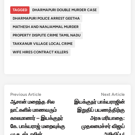
TAGGED
DHARMAPURI DOUBLE MURDER CASE
DHARMAPURI POLICE ARREST GEETHA
MATHESH AND NANJAMMAL MURDER
PROPERTY DISPUTE CRIME TAMIL NADU
TAKKANUR VILLAGE LOCAL CRIME
WIFE HIRES CONTRACT KILLERS
Post
Previous
Next
Previous Article
Next Article
article:
artic
ஆசான் மறைந்த சில
இயக்குநர் பாக்யராஜின்
navigation
நாட்களில் மாணவரும்
இறுதிப் பயணத்திற்கு
காலமானார் – இயக்குநர்
அரசு மரியாதை:
கே. பாக்யராஜ் மறைவுக்கு
முதலமைச்சர் விஜய்
மு.க. ஸ்டாலின்
அறிவிப்பு!