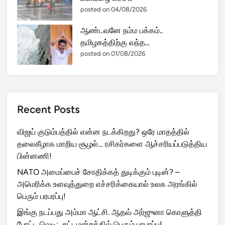
posted on 04/08/2026
ஆண்டவனே நம்ம பக்கம்..
தமிழகத்திற்கு வந்த...
posted on 01/08/2026
Recent Posts
விஜய் குடும்பத்தில் என்ன நடக்கிறது? ஒரே மாதத்தில்
தலைகீழாக மாறிய சூழல்… ரசிகர்களை ஆச்சரியப்படுத்திய
பின்னணி!
NATO அமைப்பைச் சோதிக்கத் துடிக்கும் புடின்? –
அமெரிக்க உளவுத்துறை எச்சரிக்கையால் உலக அரங்கில்
பெரும் பரபரப்பு!
இங்கு நடப்பது அம்மா ஆட்சி. ஆதவ் அர்ஜுனா கொளுத்தி
போட்ட வெடி: சட்டமன்றத்தில் பெரும் பரபரப்பு!