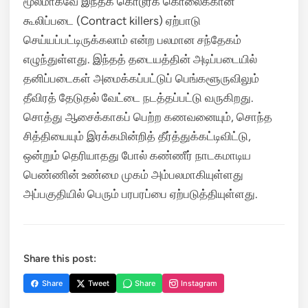
மூலமாகவே இந்தக் கொடூரக் கொலைக்கான
கூலிப்படை (Contract killers) ஏற்பாடு
செய்யப்பட்டிருக்கலாம் என்ற பலமான சந்தேகம்
எழுந்துள்ளது. இந்தத் தடையத்தின் அடிப்படையில்
தனிப்படைகள் அமைக்கப்பட்டுப் பெங்களூருவிலும்
தீவிரத் தேடுதல் வேட்டை நடத்தப்பட்டு வருகிறது.
சொத்து ஆசைக்காகப் பெற்ற கணவனையும், சொந்த
சித்தியையும் இரக்கமின்றித் தீர்த்துக்கட்டிவிட்டு,
ஒன்றும் தெரியாதது போல் கண்ணீர் நாடகமாடிய
பெண்ணின் உண்மை முகம் அம்பலமாகியுள்ளது
அப்பகுதியில் பெரும் பரபரப்பை ஏற்படுத்தியுள்ளது.
Share this post:
Share
Tweet
Share
Instagram