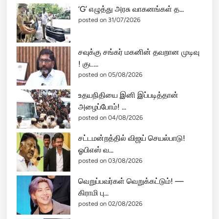
அ
‘G’ எழுத்து அரசு வாகனங்கள் த...
ள
posted on 31/07/2026
வு
‘
சவுக்கு சங்கர் மகனின் தவறான முடிவு
S
! குட...
e
posted on 05/08/2026
v
e
உதயநிதியை இனி இப்படித்தான்
r
அழைப்போம்! ...
e
posted on 04/08/2026
’
நி
சட்டமன்றத்தில் விஜய் செயல்பாடு!
லை
ஓபிஎஸ் வ...
க்
posted on 03/08/2026
கு
வெறுப்பவர்கள் வெறுக்கட்டும்! —
உ
கிராமி பு...
ய
posted on 02/08/2026
ர்
வு