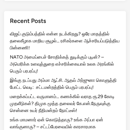
ட
க்
க
Recent Posts
அ
தி
விஜய் குடும்பத்தில் என்ன நடக்கிறது? ஒரே மாதத்தில்
க
தலைகீழாக மாறிய சூழல்… ரசிகர்களை ஆச்சரியப்படுத்திய
வா
பின்னணி!
ய்
NATO அமைப்பைச் சோதிக்கத் துடிக்கும் புடின்? –
ப்
அமெரிக்க உளவுத்துறை எச்சரிக்கையால் உலக அரங்கில்
பு
பெரும் பரபரப்பு!
இங்கு நடப்பது அம்மா ஆட்சி. ஆதவ் அர்ஜுனா கொளுத்தி
போட்ட வெடி: சட்டமன்றத்தில் பெரும் பரபரப்பு!
மறைக்கப்பட்ட வருமானம்… கணக்கில் வராத ரூ.29 கோடி
முதலீடுகள்? திமுக மூத்த தலைவர் கே.என்.நேருவுக்கு
சென்னை உயர் நீதிமன்றம் நோட்டீஸ்!
உங்க மாமனார் ஏன் கொடுத்தாரு? உங்க அப்பா ஏன்
வாங்குனாரு? – சட்டப்பேரவையில் காரசாரமாக