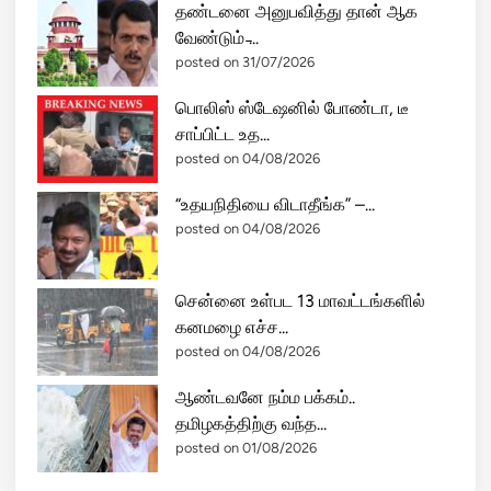
தண்டனை அனுபவித்து தான் ஆக
;
வேண்டும் ̵...
அ
posted on 31/07/2026
டு
த்
பொலிஸ் ஸ்டேஷனில் போண்டா, டீ
த
சாப்பிட்ட உத...
6
posted on 04/08/2026
மா
“உதயநிதியை விடாதீங்க” –...
த
posted on 04/08/2026
ங்
க
ளி
சென்னை உள்பட 13 மாவட்டங்களில்
ல்
கனமழை எச்ச...
தா
posted on 04/08/2026
க்
கு
ஆண்டவனே நம்ம பக்கம்..
த
தமிழகத்திற்கு வந்த...
ல்
posted on 01/08/2026
ந