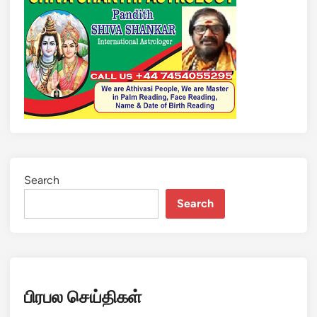
ச
ரி
க்
கை
!
ப
ய
ங்
க
ர
வா
Search
த
Search
அ
ச்
சு
று
த்
பிரபல செய்திகள்
த
ல்