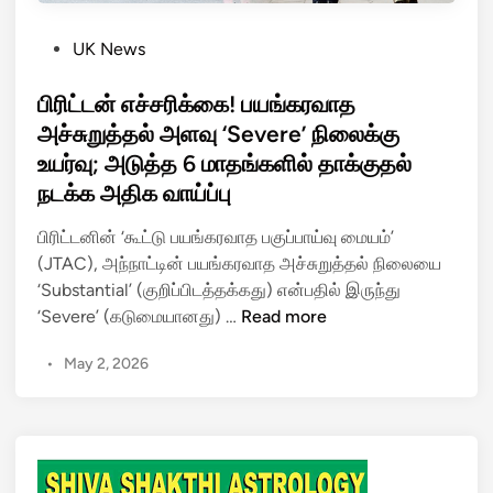
P
UK News
o
s
பிரிட்டன் எச்சரிக்கை! பயங்கரவாத
t
அச்சுறுத்தல் அளவு ‘Severe’ நிலைக்கு
e
உயர்வு; அடுத்த 6 மாதங்களில் தாக்குதல்
d
நடக்க அதிக வாய்ப்பு
i
n
பிரிட்டனின் ‘கூட்டு பயங்கரவாத பகுப்பாய்வு மையம்’
(JTAC), அந்நாட்டின் பயங்கரவாத அச்சுறுத்தல் நிலையை
‘Substantial’ (குறிப்பிடத்தக்கது) என்பதில் இருந்து
பி
‘Severe’ (கடுமையானது) …
Read more
ரி
•
May 2, 2026
ட்
ட
ன்
எ
ச்