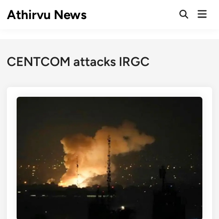
Skip
Athirvu News
Mai
to
Open
Men
Search
content
CENTCOM attacks IRGC