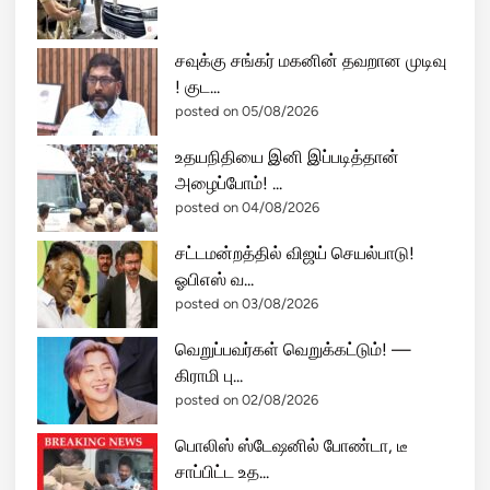
கு
த
சவுக்கு சங்கர் மகனின் தவறான முடிவு
ல்
! குட...
:
posted on 05/08/2026
ஒ
ப்
உதயநிதியை இனி இப்படித்தான்
ப
அழைப்போம்! ...
ந்
posted on 04/08/2026
த
த்
சட்டமன்றத்தில் விஜய் செயல்பாடு!
தை
ஓபிஎஸ் வ...
மீ
posted on 03/08/2026
றி
வெறுப்பவர்கள் வெறுக்கட்டும்! —
ஈ
கிராமி பு...
ரா
posted on 02/08/2026
ன்
மீ
பொலிஸ் ஸ்டேஷனில் போண்டா, டீ
து
சாப்பிட்ட உத...
அ