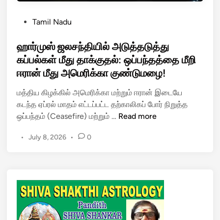
P
Tamil Nadu
o
s
ஹார்முஸ் ஜலசந்தியில் அடுத்தடுத்து
t
கப்பல்கள் மீது தாக்குதல்: ஒப்பந்தத்தை மீறி
e
ஈரான் மீது அமெரிக்கா குண்டுமழை!
d
i
மத்திய கிழக்கில் அமெரிக்கா மற்றும் ஈரான் இடையே
n
கடந்த ஏப்ரல் மாதம் எட்டப்பட்ட தற்காலிகப் போர் நிறுத்த
ஹா
ஒப்பந்தம் (Ceasefire) மற்றும் …
Read more
ர்
•
July 8, 2026
•
0
மு
ஸ்
ஜ
ல
ச
ந்
தி