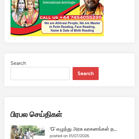
யி
ல்
அ
டு
த்
த
டு
த்
து
Search
க
Search
ப்
ப
ல்
க
ள்
பிரபல செய்திகள்
மீ
து
தா
‘G’ எழுத்து அரசு வாகனங்கள் த...
க்
posted on 31/07/2026