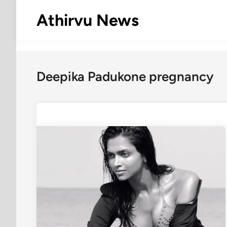
Skip
Athirvu News
to
content
Deepika Padukone pregnancy