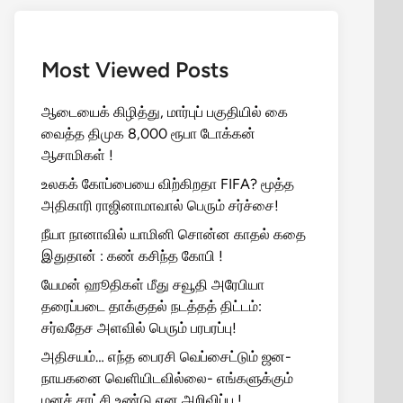
Most Viewed Posts
ஆடையைக் கிழித்து, மார்புப் பகுதியில் கை
வைத்த திமுக 8,000 ரூபா டோக்கன்
ஆசாமிகள் !
உலகக் கோப்பையை விற்கிறதா FIFA? மூத்த
அதிகாரி ராஜினாமாவால் பெரும் சர்ச்சை!
நீயா நானாவில் யாமினி சொன்ன காதல் கதை
இதுதான் : கண் கசிந்த கோபி !
யேமன் ஹூதிகள் மீது சவூதி அரேபியா
தரைப்படை தாக்குதல் நடத்தத் திட்டம்:
சர்வதேச அளவில் பெரும் பரபரப்பு!
அதிசயம்… எந்த பைரசி வெப்சைட்டும் ஜன-
நாயகனை வெளியிடவில்லை- எங்களுக்கும்
மனச் சாட்சி உண்டு என அறிவிப்பு !