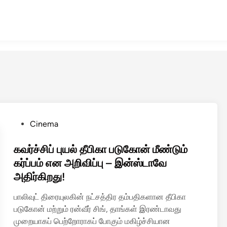
P
Cinema
o
s
கவர்ச்சிப் புயல் தீபிகா படுகோன் மீண்டும்
t
கர்ப்பம் என அறிவிப்பு – இன்ஸ்டாவே
e
அதிர்கிறது!
d
i
பாலிவுட் திரையுலகின் நட்சத்திர தம்பதிகளான தீபிகா
n
படுகோன் மற்றும் ரன்வீர் சிங், தாங்கள் இரண்டாவது
முறையாகப் பெற்றோராகப் போகும் மகிழ்ச்சியான