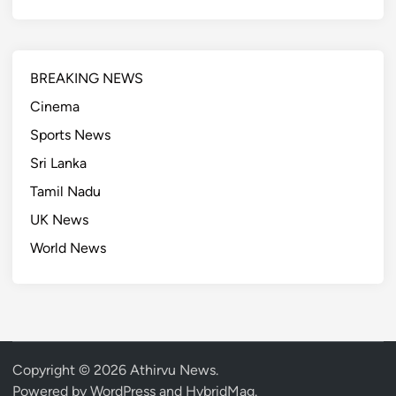
BREAKING NEWS
Cinema
Sports News
Sri Lanka
Tamil Nadu
UK News
World News
Copyright © 2026
Athirvu News
.
Powered by
WordPress
and
HybridMag
.