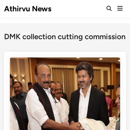
Skip
Athirvu News
Mai
to
Open
Men
Search
content
DMK collection cutting commission