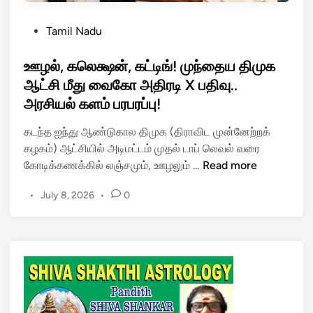
P
Tamil Nadu
o
s
ஊழல், கலெக்ஷன், கட்டிங்! முந்தைய திமுக
t
ஆட்சி மீது வைகோ அதிரடி X பதிவு..
e
அரசியல் களம் பரபரப்பு!
d
i
கடந்த ஐந்து ஆண்டுகால திமுக (திராவிட முன்னேற்றக்
n
கழகம்) ஆட்சியில் அடிமட்டம் முதல் டாப் லெவல் வரை
ஊ
கோடிக்கணக்கில் லஞ்சமும், ஊழலும் …
Read more
ழ
•
July 8, 2026
•
0
ல்
,
க
லெ
க்
ஷ
ன்