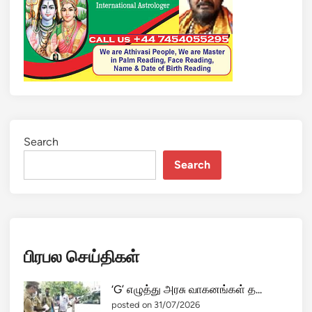
,
க
ட்
டி
ங்
!
மு
ந்
தை
Search
ய
Search
தி
மு
க
ஆ
ட்
பிரபல செய்திகள்
சி
மீ
து
‘G’ எழுத்து அரசு வாகனங்கள் த...
வை
posted on 31/07/2026