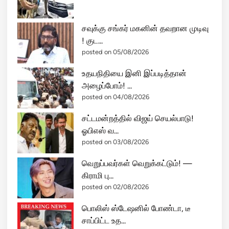
கோ
அ
சவுக்கு சங்கர் மகனின் தவறான முடிவு
தி
! குட...
ர
posted on 05/08/2026
டி
X
உதயநிதியை இனி இப்படித்தான்
ப
அழைப்போம்! ...
தி
posted on 04/08/2026
வு
.
சட்டமன்றத்தில் விஜய் செயல்பாடு!
.
ஓபிஎஸ் வ...
அ
posted on 03/08/2026
ர
வெறுப்பவர்கள் வெறுக்கட்டும்! —
சி
கிராமி பு...
ய
posted on 02/08/2026
ல்
க
பொலிஸ் ஸ்டேஷனில் போண்டா, டீ
ள
சாப்பிட்ட உத...
ம்