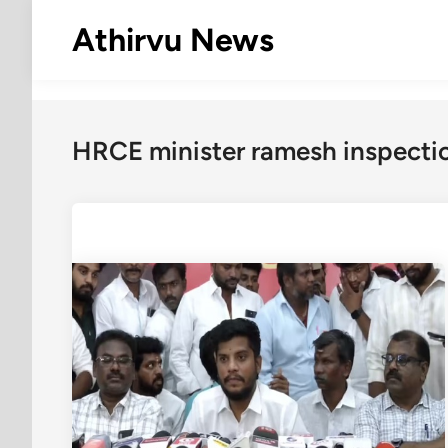
Skip
Athirvu News
to
content
HRCE minister ramesh inspecti