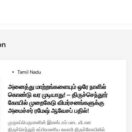
on
P
Tamil Nadu
o
s
அனைத்து மாற்றங்களையும் ஒரே நாளில்
t
கொண்டு வர முடியாது! – திருச்செந்தூர்
e
கோயில் முறைகேடு விமர்சனங்களுக்கு
d
அமைச்சர் ரமேஷ் ஆவேசப் பதில்!
i
n
முருகப்பெருமானின் இரண்டாம் படை வீடான
திருச்செந்தூர் சுப்பிரமணிய சுவாமி திருக்கோயிலில்