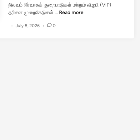
நிலவும் நிர்வாகக் குறைபாடுகள் மற்றும் விஐபி (VIP)
அ
தரிசன முறைகேடுகள் …
Read more
னை
•
July 8, 2026
•
0
த்
து
மா
ற்
ற
ங்
க
ளை
யு
ம்
ஒ
ரே
நா
ளி
ல்
கொ