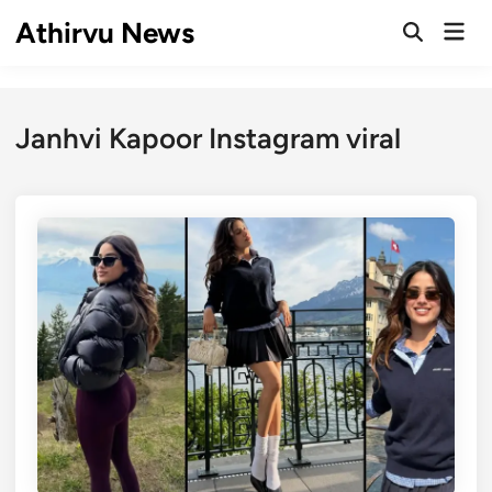
Skip
Athirvu News
Mai
to
Open
Men
Search
content
Janhvi Kapoor Instagram viral