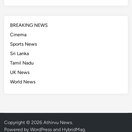
BREAKING NEWS
Cinema
Sports News
Sri Lanka
Tamil Nadu
UK News
World News
Copyright © 2026
Athirvu News
.
Powered by
WordPress
and
HybridMag
.