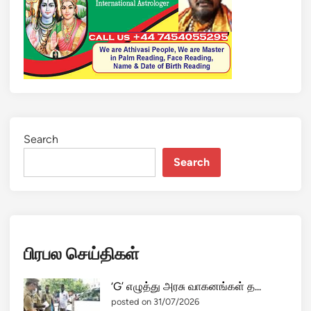
தே
வி
ம
க
ள்
ஜா
ன்
வி
க
Search
பூ
Search
ர்
ஹோ
ட்
ட
லி
பிரபல செய்திகள்
ல்
அ
டி
‘G’ எழுத்து அரசு வாகனங்கள் த...
க்
posted on 31/07/2026