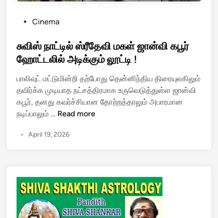
P
Cinema
o
s
சுவிஸ் நாட்டில் ஸ்ரீதேவி மகள் ஜான்வி கபூர்
t
ஹோட்டலில் அடிக்கும் லூட்டி !
e
பாலிவுட் மட்டுமின்றி தற்போது தென்னிந்திய திரையுலகிலும்
d
தவிர்க்க முடியாத நட்சத்திரமாக உருவெடுத்துள்ள ஜான்வி
i
கபூர், தனது கவர்ச்சியான தோற்றத்தாலும் அபாரமான
n
சு
நடிப்பாலும் …
Read more
வி
•
April 19, 2026
ஸ்
நா
ட்
டி
ல்
ஸ்
ரீ