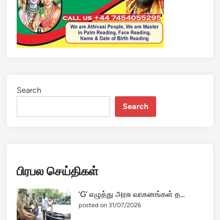
ல
ப்
ப
ட்
ட
மு
த
ல்
Search
ஈ
Search
ழ
த்
த
மி
ழ்
பிரபல செய்திகள்
பெ
ண்
.
‘G’ எழுத்து அரசு வாகனங்கள் த...
.
posted on 31/07/2026
எ