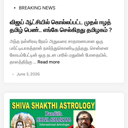
P
BREAKING NEWS
o
s
விஜய் ஆட்சியில் கொல்லப்பட்ட முதல் ஈழத்
t
தமிழ் பெண்.. எங்கே செல்கிறது தமிழகம் ?
e
அந்த நள்ளிரவு நேரம் அதுவரை சாதாரணமான ஒரு
d
பார்ட்டியாகத்தான் நகர்ந்துகொண்டிருந்தது. சென்னை
i
கோயம்பேட்டின் ஒரு நடன பாரில் மதுவின் போதையில்,
n
வி
தாளத்திற்கு …
Read more
ஜ
•
June 3, 2026
ய்
ஆ
ட்
சி
யி
ல்
கொ
ல்