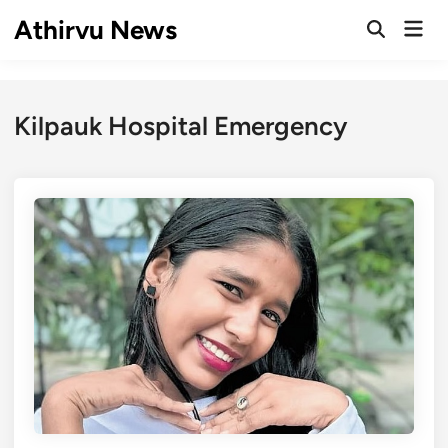
Skip
Athirvu News
Mai
to
Open
Men
Search
content
Kilpauk Hospital Emergency