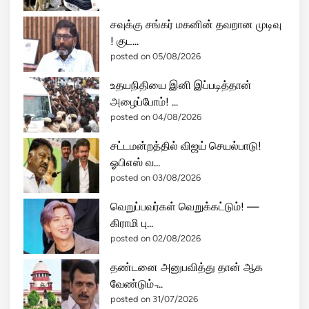
ங்
சவுக்கு சங்கர் மகனின் தவறான முடிவு
கே
! குட...
செ
posted on 05/08/2026
ல்
கி
உதயநிதியை இனி இப்படித்தான்
ற
அழைப்போம்! ...
து
posted on 04/08/2026
த
மி
சட்டமன்றத்தில் விஜய் செயல்பாடு!
ழ
ஓபிஎஸ் வ...
க
posted on 03/08/2026
ம்
வெறுப்பவர்கள் வெறுக்கட்டும்! —
?
கிராமி பு...
posted on 02/08/2026
தண்டனை அனுபவித்து தான் ஆக
வேண்டும் ̵...
posted on 31/07/2026