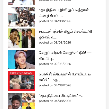
வி
உதயநிதியை இனி இப்படித்தான்
ட்
அழைப்போம்! ...
டீ
posted on 04/08/2026
ங்
க
சட்டமன்றத்தில் விஜய் செயல்பாடு!
?
ஓபிஎஸ் வ...
அ
posted on 03/08/2026
ழு
து
வெறுப்பவர்கள் வெறுக்கட்டும்! —
பு
கிராமி பு...
ல
posted on 02/08/2026
ம்
பொலிஸ் ஸ்டேஷனில் போண்டா, டீ
பி
சாப்பிட்ட உத...
ய
posted on 04/08/2026
ஸ்
டா
“உதயநிதியை விடாதீங்க” –...
லி
posted on 04/08/2026
ன்