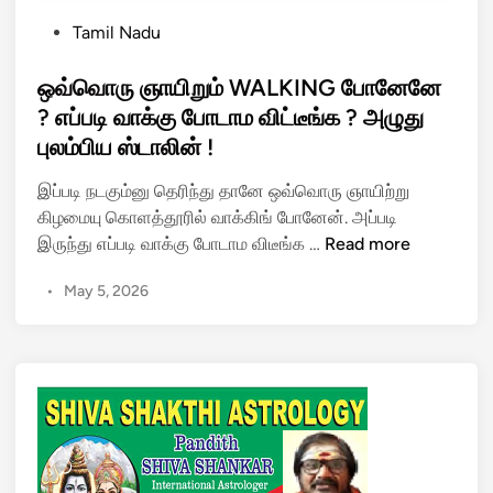
P
Tamil Nadu
o
s
ஒவ்வொரு ஞாயிறும் WALKING போனேனே
t
? எப்படி வாக்கு போடாம விட்டீங்க ? அழுது
e
புலம்பிய ஸ்டாலின் !
d
i
இப்படி நடகும்னு தெரிந்து தானே ஒவ்வொரு ஞாயிற்று
n
கிழமையு கொளத்தூரில் வாக்கிங் போனேன். அப்படி
ஒ
இருந்து எப்படி வாக்கு போடாம விடீங்க …
Read more
வ்
•
May 5, 2026
வொ
ரு
ஞா
யி
று
ம்
W
A