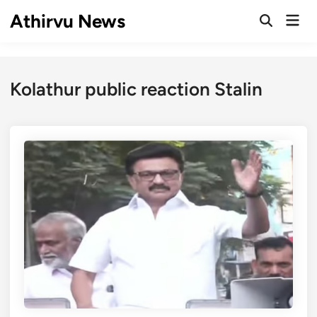
Skip
Athirvu News
Mai
to
Open
Men
Search
content
Kolathur public reaction Stalin