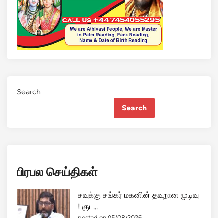
L
K
I
N
G
போ
னே
னே
Search
?
Search
எ
ப்
ப
டி
வா
பிரபல செய்திகள்
க்
கு
போ
சவுக்கு சங்கர் மகனின் தவறான முடிவு
டா
! குட...
ம
posted on 05/08/2026