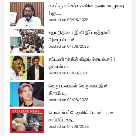
க
சவுக்கு சங்கர் மகனின் தவறான முடிவு
ள்
! குட...
;
posted on 05/08/2026
ர
உதயநிதியை இனி இப்படித்தான்
ஷ்
அழைப்போம்! ...
யா
posted on 04/08/2026
வி
ன்
சட்டமன்றத்தில் விஜய் செயல்பாடு!
அ
ஓபிஎஸ் வ...
தி
posted on 03/08/2026
ந
வீ
வெறுப்பவர்கள் வெறுக்கட்டும்! —
ன
கிராமி பு...
S
posted on 02/08/2026
u
பொலிஸ் ஸ்டேஷனில் போண்டா, டீ
-
சாப்பிட்ட உத...
5
posted on 04/08/2026
7
போ