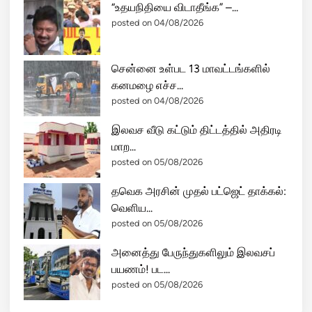
“உதயநிதியை விடாதீங்க” –...
ர்
posted on 04/08/2026
வி
மா
ன
சென்னை உள்பட 13 மாவட்டங்களில்
ங்
கனமழை எச்ச...
க
posted on 04/08/2026
ள்
இலவச வீடு கட்டும் திட்டத்தில் அதிரடி
சி
மாற...
தை
posted on 05/08/2026
ந்
த
தவெக அரசின் முதல் பட்ஜெட் தாக்கல்:
ன
வெளிய...
–
posted on 05/08/2026
போ
ரி
அனைத்து பேருந்துகளிலும் இலவசப்
ல்
பயணம்! பட...
பு
posted on 05/08/2026
தி