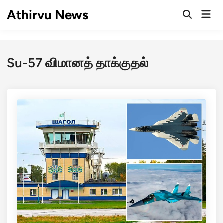
Skip
Athirvu News
Mai
to
Open
Men
Search
content
Su-57 விமானத் தாக்குதல்