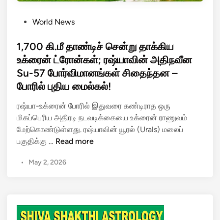
P
World News
o
s
1,700 கி.மீ தாண்டிச் சென்று தாக்கிய
t
உக்ரைன் ட்ரோன்கள்; ரஷ்யாவின் அதிநவீன
e
Su-57 போர்விமானங்கள் சிதைந்தன –
d
போரில் புதிய மைல்கல்!
i
n
ரஷ்யா-உக்ரைன் போரில் இதுவரை கண்டிராத ஒரு
மிகப்பெரிய அதிரடி நடவடிக்கையை உக்ரைன் ராணுவம்
மேற்கொண்டுள்ளது. ரஷ்யாவின் யூரல் (Urals) மலைப்
1
பகுதிக்கு …
Read more
,
•
May 2, 2026
7
0
0
கி
.