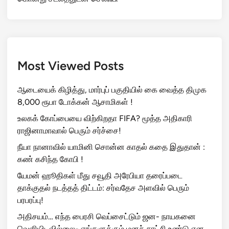
Most Viewed Posts
ஆடையைக் கிழித்து, மார்புப் பகுதியில் கை வைத்த திமுக
8,000 ரூபா டோக்கன் ஆசாமிகள் !
உலகக் கோப்பையை விற்கிறதா FIFA? மூத்த அதிகாரி
ராஜினாமாவால் பெரும் சர்ச்சை!
நீயா நானாவில் யாமினி சொன்ன காதல் கதை இதுதான் :
கண் கசிந்த கோபி !
யேமன் ஹூதிகள் மீது சவூதி அரேபியா தரைப்படை
தாக்குதல் நடத்தத் திட்டம்: சர்வதேச அளவில் பெரும்
பரபரப்பு!
அதிசயம்… எந்த பைரசி வெப்சைட்டும் ஜன- நாயகனை
வெளியிடவில்லை- எங்களுக்கும் மனச் சாட்சி உண்டு என