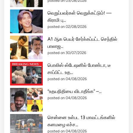
posted on 03/08/2026
ம
ர்
வெறுப்பவர்கள் வெறுக்கட்டும்! —
ச
கிராமி பு...
ன
posted on 02/08/2026
ங்
க
A1 ஆக பெயர் சேர்க்கப்பட்ட செந்தில்
ளு
பாலாஜ...
க்
posted on 30/07/2026
கு
பொலிஸ் ஸ்டேஷனில் போண்டா, டீ
அ
சாப்பிட்ட உத...
மை
posted on 04/08/2026
ச்
ச
“உதயநிதியை விடாதீங்க” –...
ர்
posted on 04/08/2026
ர
மே
ஷ்
சென்னை உள்பட 13 மாவட்டங்களில்
ஆ
கனமழை எச்ச...
வே
posted on 04/08/2026