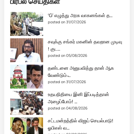
பிரபல செய்திகள்
து
!
‘G’ எழுத்து அரசு வாகனங்கள் த...
–
posted on 31/07/2026
தி
ரு
சவுக்கு சங்கர் மகனின் தவறான முடிவு
ச்
! குட...
செ
posted on 05/08/2026
ந்
தூ
தண்டனை அனுபவித்து தான் ஆக
ர்
வேண்டும் ̵...
கோ
posted on 31/07/2026
யி
ல்
உதயநிதியை இனி இப்படித்தான்
மு
அழைப்போம்! ...
றை
posted on 04/08/2026
கே
சட்டமன்றத்தில் விஜய் செயல்பாடு!
டு
ஓபிஎஸ் வ...
வி