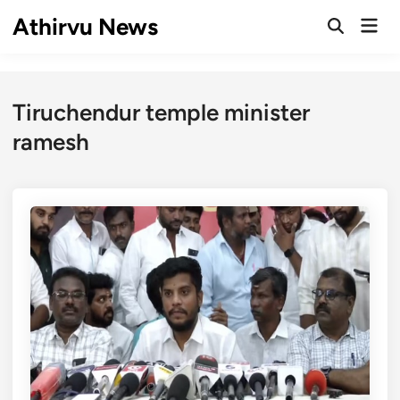
Skip
Athirvu News
Mai
to
Open
Men
Search
content
Tiruchendur temple minister
ramesh