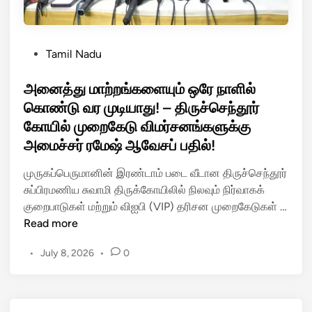
P
Tamil Nadu
o
s
அனைத்து மாற்றங்களையும் ஒரே நாளில்
t
கொண்டு வர முடியாது! – திருச்செந்தூர்
e
கோயில் முறைகேடு விமர்சனங்களுக்கு
d
அமைச்சர் ரமேஷ் ஆவேசப் பதில்!
i
n
முருகப்பெருமானின் இரண்டாம் படை வீடான திருச்செந்தூர்
சுப்பிரமணிய சுவாமி திருக்கோயிலில் நிலவும் நிர்வாகக்
குறைபாடுகள் மற்றும் விஐபி (VIP) தரிசன முறைகேடுகள் …
அ
Read more
னை
•
July 8, 2026
•
0
த்
து
மா
ற்