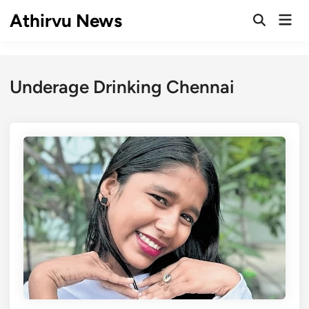
Skip
Athirvu News
Mai
to
Open
Men
Search
content
Underage Drinking Chennai