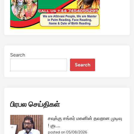
ல
ப்
ப
ட்
ட
மு
த
ல்
Search
ஈ
Search
ழ
த்
த
மி
ழ்
பிரபல செய்திகள்
பெ
ண்
.
சவுக்கு சங்கர் மகனின் தவறான முடிவு
.
! குட...
எ
posted on 05/08/2026