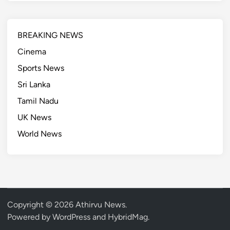
BREAKING NEWS
Cinema
Sports News
Sri Lanka
Tamil Nadu
UK News
World News
Copyright © 2026
Athirvu News
.
Powered by
WordPress
and
HybridMag
.