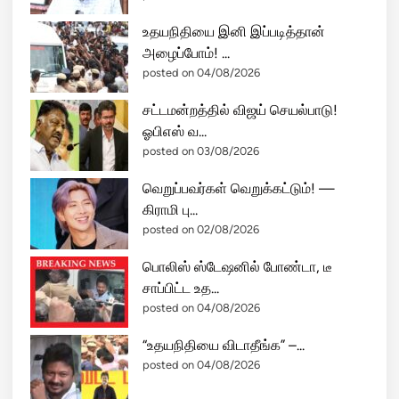
ங்
உதயநிதியை இனி இப்படித்தான்
கே
அழைப்போம்! ...
செ
posted on 04/08/2026
ல்
கி
சட்டமன்றத்தில் விஜய் செயல்பாடு!
ற
ஓபிஎஸ் வ...
து
posted on 03/08/2026
த
மி
வெறுப்பவர்கள் வெறுக்கட்டும்! —
ழ
கிராமி பு...
க
posted on 02/08/2026
ம்
பொலிஸ் ஸ்டேஷனில் போண்டா, டீ
?
சாப்பிட்ட உத...
posted on 04/08/2026
“உதயநிதியை விடாதீங்க” –...
posted on 04/08/2026