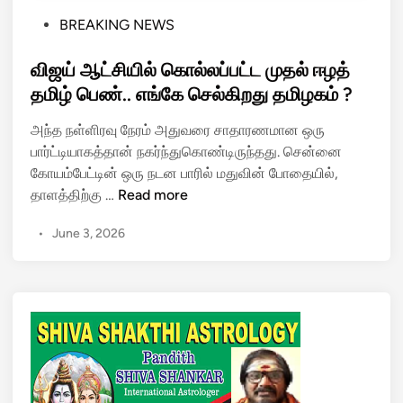
P
BREAKING NEWS
o
s
விஜய் ஆட்சியில் கொல்லப்பட்ட முதல் ஈழத்
t
தமிழ் பெண்.. எங்கே செல்கிறது தமிழகம் ?
e
அந்த நள்ளிரவு நேரம் அதுவரை சாதாரணமான ஒரு
d
பார்ட்டியாகத்தான் நகர்ந்துகொண்டிருந்தது. சென்னை
i
கோயம்பேட்டின் ஒரு நடன பாரில் மதுவின் போதையில்,
n
வி
தாளத்திற்கு …
Read more
ஜ
•
June 3, 2026
ய்
ஆ
ட்
சி
யி
ல்
கொ
ல்