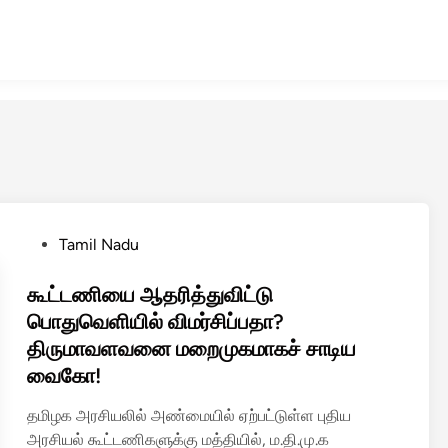
P
Tamil Nadu
o
s
கூட்டணியை ஆதரித்துவிட்டு
t
பொதுவெளியில் விமர்சிப்பதா?
e
திருமாவளவனை மறைமுகமாகச் சாடிய
d
வைகோ!
i
n
தமிழக அரசியலில் அண்மையில் ஏற்பட்டுள்ள புதிய
அரசியல் கூட்டணிகளுக்கு மத்தியில், ம.தி.மு.க