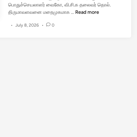
பொதுச்செயலாளர் வைகோ, வி.சி.க தலைவர் தொல்.
கூ
திருமாவளவனை மறைமுகமாக …
Read more
ட்
•
July 8, 2026
•
0
ட
ணி
யை
ஆ
த
ரி
த்
து
வி
ட்
டு
பொ
து
வெ
ளி
யி