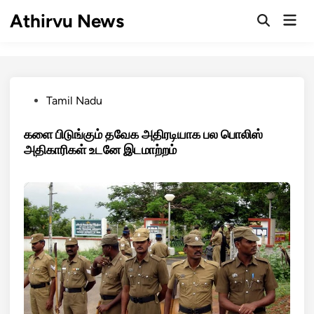
Skip
Athirvu News
Mai
to
Open
Men
Search
content
Posted
Tamil Nadu
in
களை பிடுங்கும் தவேக அதிரடியாக பல பொலிஸ்
அதிகாரிகள் உடனே இடமாற்றம்