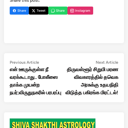
Share this post:
Share
Tweet
Share
Instagram
Post
Previous
Next
Previous Article
Next Article
article:
artic
என் ஊருக்குள்ள நீ
திருவள்ளூர் சிறுமி மரண
navigation
வரக்கூடாது.. போலீஸை
விவகாரத்தில் தவெக
தாக்க முயன்ற
அரசுக்கு உதயநிதி
நபர்;விருதுநகரில் பரபரப்பு
விடுத்த பகிரங்க மிரட்டல்!