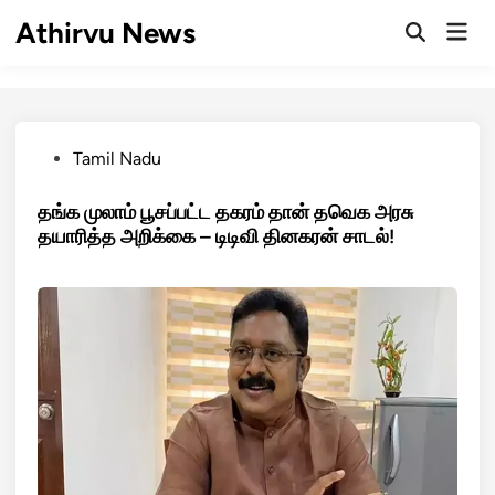
Skip
Athirvu News
Mai
to
Open
Men
Search
content
Posted
Tamil Nadu
in
தங்க முலாம் பூசப்பட்ட தகரம் தான் தவெக அரசு
தயாரித்த அறிக்கை – டிடிவி தினகரன் சாடல்!