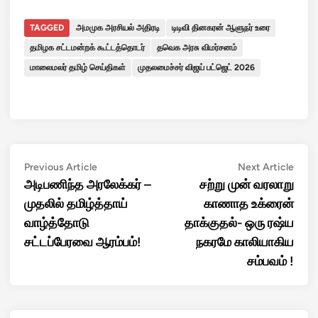
TAGGED
அமமுக அரசியல் அதிரடி
டிடிவி தினகரன் ஆளுநர் உரை
தமிழக சட்டமன்றக் கூட்டத்தொடர்
தவெக அரசு விமர்சனம்
மாலைமலர் தமிழ் செய்திகள்
முதலமைச்சர் விஜய் பட்ஜெட் 2026
Post
Previous
Next
Previous Article
Next Article
article:
artic
அடிபணிந்த அரலேக்கர் –
சற்று முன் வரலாறு
navigation
முதலில் தமிழ்த்தாய்
காணாத உக்ரைன்
வாழ்த்தோடு
தாக்குதல்- ஒரு ரஷ்ய
சட்டப்பேரவை ஆரம்பம்!
நகரமே காலியாகிய
சம்பவம் !