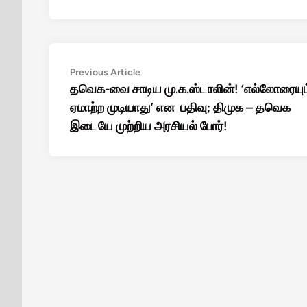
Post
Previous
Previous Article
article:
தவெக-வை சாடிய மு.க.ஸ்டாலின்! ‘எல்லோரையும
navigation
ஏமாற்ற முடியாது’ என பதிவு; திமுக – தவெக
இடையே முற்றிய அரசியல் போர்!