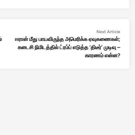
Next
Next Article
article:
்
ஈரான் மீது பாயவிருந்த அமெரிக்க ஏவுகணைகள்;
கடைசி நிமிடத்தில் ட்ரம்ப் எடுத்த ‘திடீர்’ முடிவு –
காரணம் என்ன?