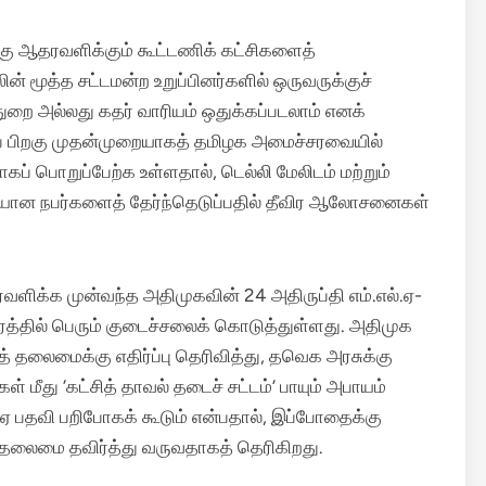
ு ஆதரவளிக்கும் கூட்டணிக் கட்சிகளைத்
ரஸின் மூத்த சட்டமன்ற உறுப்பினர்களில் ஒருவருக்குச்
்துறை அல்லது கதர் வாரியம் ஒதுக்கப்படலாம் எனக்
குப் பிறகு முதன்முறையாகத் தமிழக அமைச்சரவையில்
ாகப் பொறுப்பேற்க உள்ளதால், டெல்லி மேலிடம் மற்றும்
ியான நபர்களைத் தேர்ந்தெடுப்பதில் தீவிர ஆலோசனைகள்
ரவளிக்க முன்வந்த அதிமுகவின் 24 அதிருப்தி எம்.எல்.ஏ-
ரத்தில் பெரும் குடைச்சலைக் கொடுத்துள்ளது.
அதிமுக
் தலைமைக்கு எதிர்ப்பு தெரிவித்து, தவெக அரசுக்கு
் மீது ‘கட்சித் தாவல் தடைச் சட்டம்’ பாயும் அபாயம்
.ஏ பதவி பறிபோகக் கூடும் என்பதால், இப்போதைக்கு
லைமை தவிர்த்து வருவதாகத் தெரிகிறது.