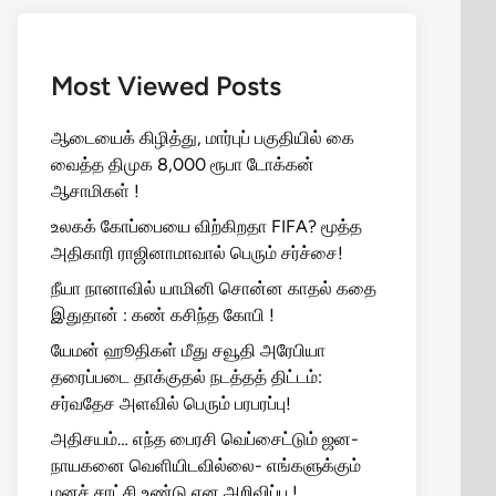
Most Viewed Posts
ஆடையைக் கிழித்து, மார்புப் பகுதியில் கை
வைத்த திமுக 8,000 ரூபா டோக்கன்
ஆசாமிகள் !
உலகக் கோப்பையை விற்கிறதா FIFA? மூத்த
அதிகாரி ராஜினாமாவால் பெரும் சர்ச்சை!
நீயா நானாவில் யாமினி சொன்ன காதல் கதை
இதுதான் : கண் கசிந்த கோபி !
யேமன் ஹூதிகள் மீது சவூதி அரேபியா
தரைப்படை தாக்குதல் நடத்தத் திட்டம்:
சர்வதேச அளவில் பெரும் பரபரப்பு!
அதிசயம்… எந்த பைரசி வெப்சைட்டும் ஜன-
நாயகனை வெளியிடவில்லை- எங்களுக்கும்
மனச் சாட்சி உண்டு என அறிவிப்பு !