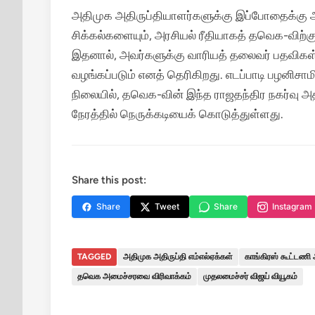
அதிமுக அதிருப்தியாளர்களுக்கு இப்போதைக்கு அ
சிக்கல்களையும், அரசியல் ரீதியாகத் தவெக-விற்கு
இதனால், அவர்களுக்கு வாரியத் தலைவர் பதவிக
வழங்கப்படும் எனத் தெரிகிறது. எடப்பாடி பழனிசா
நிலையில், தவெக-வின் இந்த ராஜதந்திர நகர்வு அத
நேரத்தில் நெருக்கடியைக் கொடுத்துள்ளது.
Share this post:
Share
Tweet
Share
Instagram
TAGGED
அதிமுக அதிருப்தி எம்எல்ஏக்கள்
காங்கிரஸ் கூட்டணி
தவெக அமைச்சரவை விரிவாக்கம்
முதலமைச்சர் விஜய் வியூகம்