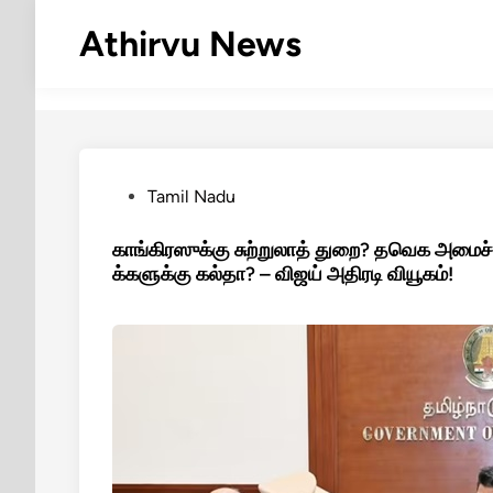
Skip
Athirvu News
to
content
Posted
Tamil Nadu
in
காங்கிரஸுக்கு சுற்றுலாத் துறை? தவெக அமைச்ச
க்களுக்கு கல்தா? – விஜய் அதிரடி வியூகம்!