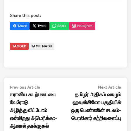
Share this post:
Share
Tweet
Share
Instagram
TAGGED
TAMIL NADU
Post
Previous
Next
Previous Article
Next Article
article:
artic
ஈரானிய கடற்படையை
தமிழர் அதிகம் வாழும்
navigation
வேரோடு
ஹவுன்சிலோ பகுதியில்
அழித்துவிட்டோம்
ஒரு பெண்ணின் சடலம்-
என்கிறது அமெரிக்கா-
பொலிசார் சுற்றிவளைப்பு
ஆனால் தாக்குதல்