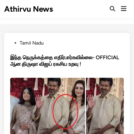
Skip
Athirvu News
Mai
to
Open
Men
Search
content
Posted
Tamil Nadu
in
இந்த நெருக்கத்தை எதிர்பார்கவில்லை- OFFICIAL
ஆன திருஷா விஜய் ரகசிய உறவு !