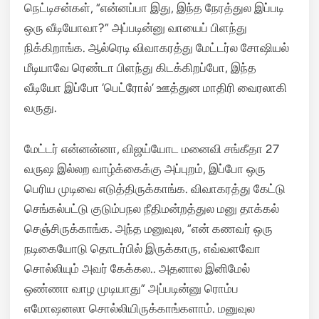
நெட்டிசன்கள், “என்னப்பா இது, இந்த நேரத்துல இப்படி
ஒரு வீடியோவா?” அப்படின்னு வாயைப் பிளந்து
நிக்கிறாங்க. ஆல்ரெடி விவாகரத்து மேட்டர்ல சோஷியல்
மீடியாவே ரெண்டா பிளந்து கிடக்கிறப்போ, இந்த
வீடியோ இப்போ ‘பெட்ரோல்’ ஊத்துன மாதிரி வைரலாகி
வருது.
மேட்டர் என்னன்னா, விஜய்யோட மனைவி சங்கீதா 27
வருஷ இல்லற வாழ்க்கைக்கு அப்புறம், இப்போ ஒரு
பெரிய முடிவை எடுத்திருக்காங்க. விவாகரத்து கேட்டு
செங்கல்பட்டு குடும்பநல நீதிமன்றத்துல மனு தாக்கல்
செஞ்சிருக்காங்க. அந்த மனுவுல, “என் கணவர் ஒரு
நடிகையோடு தொடர்பில் இருக்காரு, எவ்வளவோ
சொல்லியும் அவர் கேக்கல.. அதனால இனிமேல்
ஒண்ணா வாழ முடியாது” அப்படின்னு ரொம்ப
எமோஷனலா சொல்லியிருக்காங்களாம். மனுவுல