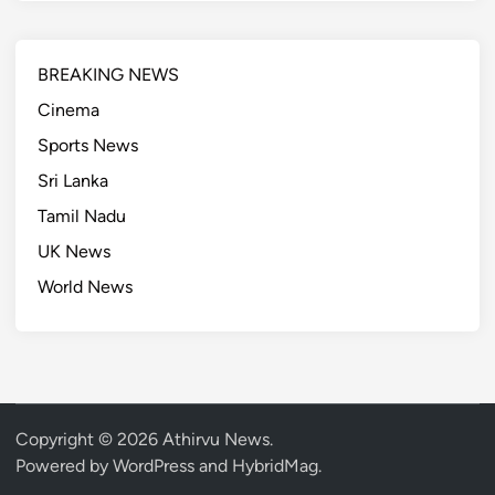
BREAKING NEWS
Cinema
Sports News
Sri Lanka
Tamil Nadu
UK News
World News
Copyright © 2026
Athirvu News
.
Powered by
WordPress
and
HybridMag
.