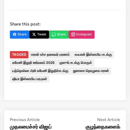
Share this post:
Share
Tweet
Share
Instagram
TAGGED
ஈரான் உச்ச தலைவர் மரணம்
கஃபான் இஸ்லாமிய சடங்கு
கமேனி இறுதி ஊர்வலம் 2026
குஸுல் சடங்கு பொருள்
யத்தொல்லா அலி கமேனி இறுதிச்சடங்கு
ஜனாஸா தொழுகை ஈரான்
ஷியா இஸ்லாமிய மரபுகள்
Post
Previous
Next
Previous Article
Next Article
article:
artic
முதலமைச்சர் விஜய்
குழந்தைகளைக்
navigation