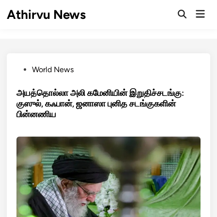
Skip
Athirvu News
Mai
to
Open
Men
Search
content
Posted
World News
in
அயத்தொல்லா அலி கமேனியின் இறுதிச்சடங்கு:
குஸுல், கஃபான், ஜனாஸா புனித சடங்குகளின்
பின்னணிய