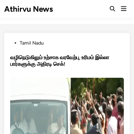
Skip
Athirvu News
Mai
to
Open
Men
Search
content
Posted
Tamil Nadu
in
வழிநெடுகிலும் உற்சாக வரவேற்பு, உரிமம் இல்லா
பார்களுக்கு அதிரடி செக்!