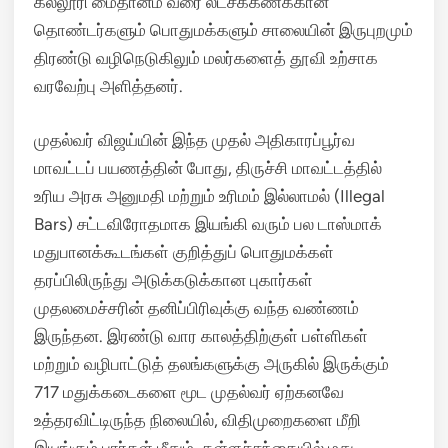
கல்லூரி மைதானம் வரை லட்சக்கணக்கான
தொண்டர்களும் பொதுமக்களும் சாலையின் இருபுறமும்
திரண்டு வழிநெடுகிலும் மலர்களைத் தூவி உற்சாக
வரவேற்பு அளித்தனர்.
முதல்வர் விஜய்யின் இந்த முதல் அதிகாரப்பூர்வ
மாவட்டப் பயணத்தின் போது, திருச்சி மாவட்டத்தில்
உரிய அரசு அனுமதி மற்றும் உரிமம் இல்லாமல் (Illegal
Bars) சட்டவிரோதமாக இயங்கி வரும் பல டாஸ்மாக்
மதுபானக்கூடங்கள் குறித்துப் பொதுமக்கள்
தரப்பிலிருந்து அடுக்கடுக்கான புகார்கள்
முதலமைச்சரின் தனிப்பிரிவுக்கு வந்த வண்ணம்
இருந்தன. இரண்டு வார காலத்திற்குள் பள்ளிகள்
மற்றும் வழிபாட்டுத் தலங்களுக்கு அருகில் இருக்கும்
717 மதுக்கடைகளை மூட முதல்வர் ஏற்கனவே
உத்தரவிட்டிருந்த நிலையில், விதிமுறைகளை மீறி
இயங்கும் பார்கள் மீதும், கள்ளச்சந்தையில் மது