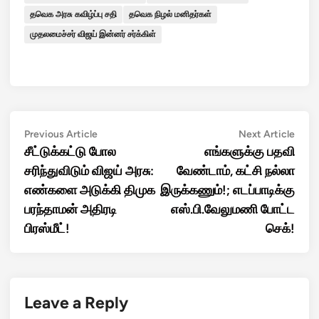
தவெக அரசு கவிழ்ப்பு சதி
தவெக நிழல் மனிதர்கள்
முதலமைச்சர் விஜய் இன்னர் சர்க்கிள்
Post
Previous
Next
Previous Article
Next Article
article:
artic
சீட்டுக்கட்டு போல
எங்களுக்கு பதவி
navigation
சரிந்துவிடும் விஜய் அரசு:
வேண்டாம், கட்சி நல்லா
எண்களை அடுக்கி திமுக
இருக்கணும்!; எடப்பாடிக்கு
பரந்தாமன் அதிரடி
எஸ்.பி.வேலுமணி போட்ட
பிரஸ்மீட்!
செக்!
Leave a Reply