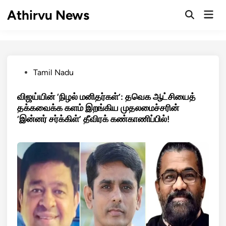
Skip
Athirvu News
Mai
to
Open
Men
Search
content
Posted
Tamil Nadu
in
விஜய்யின் ‘நிழல் மனிதர்கள்’: தவெக ஆட்சியைத்
தக்கவைக்க களம் இறங்கிய முதலமைச்சரின்
‘இன்னர் சர்க்கிள்’ தீவிரக் கண்காணிப்பில்!