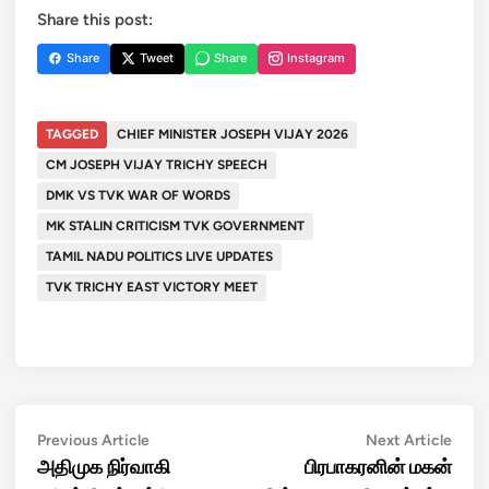
Share this post:
Share
Tweet
Share
Instagram
TAGGED
CHIEF MINISTER JOSEPH VIJAY 2026
CM JOSEPH VIJAY TRICHY SPEECH
DMK VS TVK WAR OF WORDS
MK STALIN CRITICISM TVK GOVERNMENT
TAMIL NADU POLITICS LIVE UPDATES
TVK TRICHY EAST VICTORY MEET
Post
Previous
Next
Previous Article
Next Article
article:
artic
அதிமுக நிர்வாகி
பிரபாகரனின் மகன்
navigation