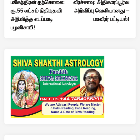
மகேந்திரன் தற்கொலை:
வீரச்சாவு: அதிகாரப்பூர்வ
ரூ.55 லட்சம் நிதியுதவி
அறிவிப்பு வெளியானது –
அறிவித்த எடப்பாடி
மாவீரர் பட்டியல்!
பழனிசாமி!