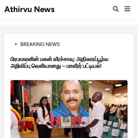
Skip
Athirvu News
Mai
to
Open
Men
Search
content
Posted
BREAKING NEWS
in
பிரபாகரனின் மகன் வீரச்சாவு: அதிகாரப்பூர்வ
அறிவிப்பு வெளியானது – மாவீரர் பட்டியல்!