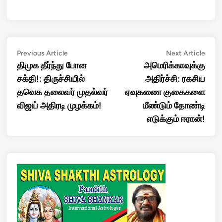
Post
Previous
Next
Previous Article
Next Article
article:
artic
திமுக தீர்ந்து போன
அமெரிக்காவுக்கு
navigation
சக்தி!: திருச்சியில்
அதிர்ச்சி: ரகசிய
தவெக தலைவர் முதல்வர்
ஏவுகணை குகைகளை
விஜய் அதிரடி முழக்கம்!
மீண்டும் தோண்டி
எடுக்கும் ஈரான்!